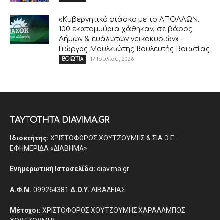
«Κυβερνητικό φιάσκο με το ΑΠΟΛΛΩΝ.
100 εκατομμύρια χάθηκαν, σε βάρος
Δήμων & ευάλωτων νοικοκυριών» –
Γιώργος Μουλκιώτης Βουλευτής Βοιωτίας
17 Ιουλίου, 2026
ΒΟΙΩΤΙΑ
ΤΑΥΤΟΤΗΤΑ DIAVIMA.GR
Ιδιοκτήτης:
ΧΡΙΣΤΟΦΟΡΟΣ ΧΟΥΤΖΟΥΜΗΣ & ΣΙΑ Ο.Ε.
ΕΦΗΜΕΡΙΔΑ «ΔΙΑΒΗΜΑ»
Ενημερωτική Ιστοσελίδα:
diavima.gr
Α.Φ.Μ.
099264381
Δ.Ο.Υ.
ΛΙΒΑΔΕΙΑΣ
Μέτοχοι:
ΧΡΙΣΤΟΦΟΡΟΣ ΧΟΥΤΖΟΥΜΗΣ ΧΑΡΑΛΑΜΠΟΣ