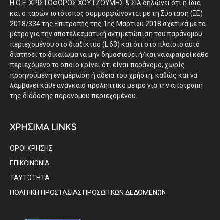
Η Ο.Ε. ΧΡΙΣΤΟΦΟΡΟΣ ΧΟΥΤΖΟΥΜΗΣ & ΣΙΑ δηλώνει ότι η ίδια
και ο παρών ιστότοπος συμμορφώνονται με τη Σύσταση (ΕΕ)
2018/334 της Επιτροπής της 1ης Μαρτίου 2018 σχετικά με τα
μέτρα για την αποτελεσματική αντιμετώπιση του παράνομου
περιεχομένου στο διαδίκτυο (L 63) και ότι στο πλαίσιο αυτό
διατηρεί το δικαίωμα να μην δημοσιεύει ή/και να αφαιρεί κάθε
περιεχόμενο το οποίο κρίνει ότι είναι παράνομο, χωρίς
προηγούμενη ενημέρωση ή άδεια του χρήστη, καθώς και να
λαμβάνει κάθε αναγκαίο προληπτικό μέτρο για την αποτροπή
της διάδοσης παράνομου περιεχομένου.
ΧΡΗΣΙΜΑ LINKS
ΟΡΟΙ ΧΡΗΣΗΣ
ΕΠΙΚΟΙΝΩΝΙΑ
ΤΑΥΤΟΤΗΤΑ
ΠΟΛΙΤΙΚΗ ΠΡΟΣΤΑΣΙΑΣ ΠΡΟΣΩΠΙΚΩΝ ΔΕΔΟΜΕΝΩΝ