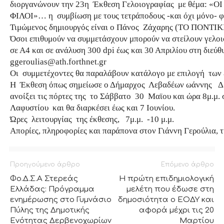
διοργανώνουν την 23η Έκθεση Γελοιογραφίας με θέμα: 
ΦΙΛΟΙ»… η συμβίωση με τους τετράποδους -και όχι μόνο- φ
Τιμώμενος δημιουργός είναι ο Πάνος Ζάχαρης (ΤΟ ΠΟΝΤΙΚΙ
Όσοι επιθυμούν να συμμετάσχουν μπορούν να στείλουν γελοι
σε Α4 και σε ανάλυση 300 dpi έως και 30 Απριλίου στη διεύ
ggeroulias@ath.forthnet.gr
Οι συμμετέχοντες θα παραλάβουν κατάλογο με επιλογή των 
Η Έκθεση όπως σημείωσε ο Δήμαρχος Λεβαδέων ωάννης 
ανοίξει τις πόρτες της το Σάββατο 30 Μαϊου και ώρα 8μ.μ. 
Λαφυστίου και θα διαρκέσει έως και 7 Ιουνίου.
Ώρες λειτουργίας της έκθεσης, 7μ.μ. -10 μ.μ.
Απορίες, πληροφορίες και παράπονα στον Γιάννη Γερούλια,
Προηγούμενο άρθρο
Επόμενο άρθρο
Φο.Δ.Σ.Α Στερεάς
Η πρώτη επιδημιολογική
Ελλάδας: Πρόγραμμα
μελέτη που έδωσε στη
ενημέρωσης στο Γυμνάσιο
δημοσιότητα ο ΕΟΔΥ και
Πύλης της Δημοτικής
αφορά μέχρι τις 20
Ενότητας Δερβενοχωρίων
Μαρτίου