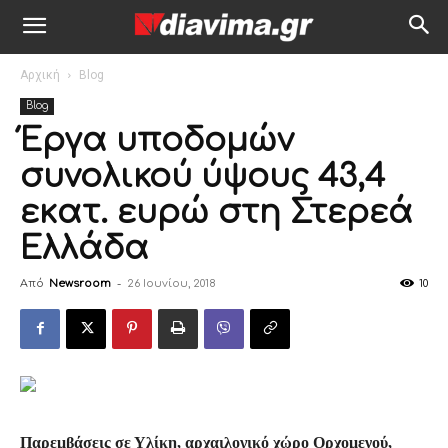
Αρχική
Blog
Blog
Έργα υποδομών
συνολικού ύψους 43,4
εκατ. ευρώ στη Στερεά
Ελλάδα
Από
Newsroom
-
26 Ιουνίου, 2018
10
Παρεμβάσεις σε Υλίκη, αρχαιλογικό χώρο Ορχομενού,