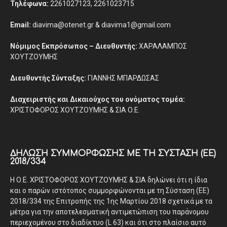
Τηλέφωνα:
2261027123, 2261023715
Email:
diavima@otenet.gr & diavima1@gmail.com
Νόμιμος Εκπρόσωπος – Διευθυντής:
ΧΑΡΑΛΑΜΠΟΣ
ΧΟΥΤΖΟΥΜΗΣ
Διευθυντής Σύνταξης:
ΓΙΑΝΝΗΣ ΜΠΑΡΔΩΣΑΣ
Διαχειριστής και Δικαιούχος του ονόματος τομέα:
ΧΡΙΣΤΟΦΟΡΟΣ ΧΟΥΤΖΟΥΜΗΣ & ΣΙΑ Ο.Ε.
ΔΉΛΩΣΗ ΣΥΜΜΌΡΦΩΣΗΣ ΜΕ ΤΗ ΣΎΣΤΑΣΗ (ΕΕ)
2018/334
Η Ο.Ε. ΧΡΙΣΤΟΦΟΡΟΣ ΧΟΥΤΖΟΥΜΗΣ & ΣΙΑ δηλώνει ότι η ίδια
και ο παρών ιστότοπος συμμορφώνονται με τη Σύσταση (ΕΕ)
2018/334 της Επιτροπής της 1ης Μαρτίου 2018 σχετικά με τα
μέτρα για την αποτελεσματική αντιμετώπιση του παράνομου
περιεχομένου στο διαδίκτυο (L 63) και ότι στο πλαίσιο αυτό