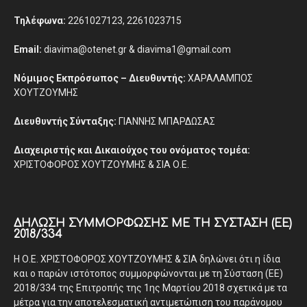
Τηλέφωνα:
2261027123, 2261023715
Email:
diavima@otenet.gr & diavima1@gmail.com
Νόμιμος Εκπρόσωπος – Διευθυντής:
ΧΑΡΑΛΑΜΠΟΣ
ΧΟΥΤΖΟΥΜΗΣ
Διευθυντής Σύνταξης:
ΓΙΑΝΝΗΣ ΜΠΑΡΔΩΣΑΣ
Διαχειριστής και Δικαιούχος του ονόματος τομέα:
ΧΡΙΣΤΟΦΟΡΟΣ ΧΟΥΤΖΟΥΜΗΣ & ΣΙΑ Ο.Ε.
ΔΉΛΩΣΗ ΣΥΜΜΌΡΦΩΣΗΣ ΜΕ ΤΗ ΣΎΣΤΑΣΗ (ΕΕ)
2018/334
Η Ο.Ε. ΧΡΙΣΤΟΦΟΡΟΣ ΧΟΥΤΖΟΥΜΗΣ & ΣΙΑ δηλώνει ότι η ίδια
και ο παρών ιστότοπος συμμορφώνονται με τη Σύσταση (ΕΕ)
2018/334 της Επιτροπής της 1ης Μαρτίου 2018 σχετικά με τα
μέτρα για την αποτελεσματική αντιμετώπιση του παράνομου