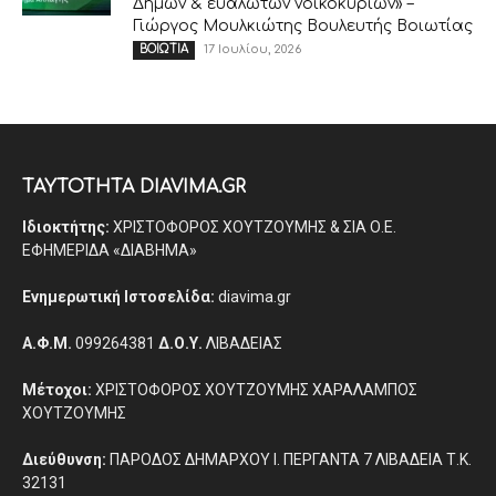
Δήμων & ευάλωτων νοικοκυριών» –
Γιώργος Μουλκιώτης Βουλευτής Βοιωτίας
17 Ιουλίου, 2026
ΒΟΙΩΤΙΑ
ΤΑΥΤΟΤΗΤΑ DIAVIMA.GR
Ιδιοκτήτης:
ΧΡΙΣΤΟΦΟΡΟΣ ΧΟΥΤΖΟΥΜΗΣ & ΣΙΑ Ο.Ε.
ΕΦΗΜΕΡΙΔΑ «ΔΙΑΒΗΜΑ»
Ενημερωτική Ιστοσελίδα:
diavima.gr
Α.Φ.Μ.
099264381
Δ.Ο.Υ.
ΛΙΒΑΔΕΙΑΣ
Μέτοχοι:
ΧΡΙΣΤΟΦΟΡΟΣ ΧΟΥΤΖΟΥΜΗΣ ΧΑΡΑΛΑΜΠΟΣ
ΧΟΥΤΖΟΥΜΗΣ
Διεύθυνση:
ΠΑΡΟΔΟΣ ΔΗΜΑΡΧΟΥ Ι. ΠΕΡΓΑΝΤΑ 7 ΛΙΒΑΔΕΙΑ Τ.Κ.
32131