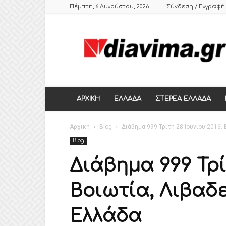
Πέμπτη, 6 Αυγούστου, 2026
Σύνδεση / Εγγραφή
DIAVIMA.GR
ΕΒΔΟΜΑΔΙΑΙΑ
ΠΟΛΙΤΙΚΗ
ΣΑΤΙΡΙΚΗ
ΕΦΗΜΕΡΙΔΑ
ΣΤΕΡΕΑΣ
ΕΛΛΑΔΑΣ,
ΑΡΧΙΚΗ
ΕΛΛΑΔΑ
ΣΤΕΡΕΑ ΕΛΛΑΔΑ
ΒΟΙΩΤΙΑ,
ΛΙΒΑΔΕΙΑ,
Αρχική
ΘΗΒΑ
Blog
Διάβημα 999 Τρίτη 28 Ιουνίου 2016.
Blog
Διάβημα 999 Τρίτ
Βοιωτία, Λιβαδε
Ελλάδα