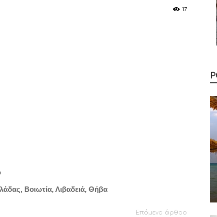
17
Ρ
ό
άδας, Βοιωτία, Λιβαδειά, Θήβα
Επόμενο άρθρο