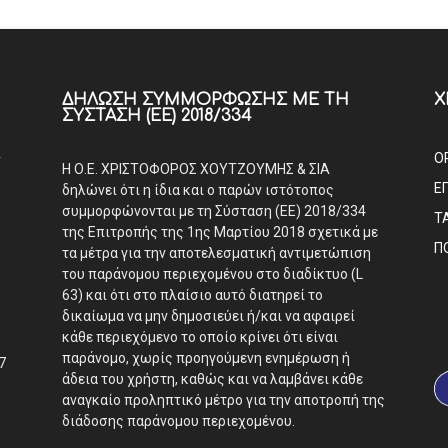
ΔΉΛΩΣΗ ΣΥΜΜΌΡΦΩΣΗΣ ΜΕ ΤΗ
Χ
ΣΎΣΤΑΣΗ (ΕΕ) 2018/334
Α
Ο
Η Ο.Ε. ΧΡΙΣΤΟΦΟΡΟΣ ΧΟΥΤΖΟΥΜΗΣ & ΣΙΑ
Ε
δηλώνει ότι η ίδια και ο παρών ιστότοπος
συμμορφώνονται με τη Σύσταση (ΕΕ) 2018/334
Τ
της Επιτροπής της 1ης Μαρτίου 2018 σχετικά με
Π
τα μέτρα για την αποτελεσματική αντιμετώπιση
του παράνομου περιεχομένου στο διαδίκτυο (L
63) και ότι στο πλαίσιο αυτό διατηρεί το
δικαίωμα να μην δημοσιεύει ή/και να αφαιρεί
κάθε περιεχόμενο το οποίο κρίνει ότι είναι
παράνομο, χωρίς προηγούμενη ενημέρωση ή
7
άδεια του χρήστη, καθώς και να λαμβάνει κάθε
αναγκαίο προληπτικό μέτρο για την αποτροπή της
διάδοσης παράνομου περιεχομένου.