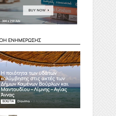
ΟΗ ΕΝΗΜΕΡΩΣΗΣ
Η ποιότητα των υδάτων
κολύμβησης στις ακτές των
Δήμων Καμένων Βούρλων και
Μαντουδίου – Λίμνης – Αγίας
Άννας
Diavima
-
2 Αυγούστου, 2026
ΒΟΙΩΤΙΑ