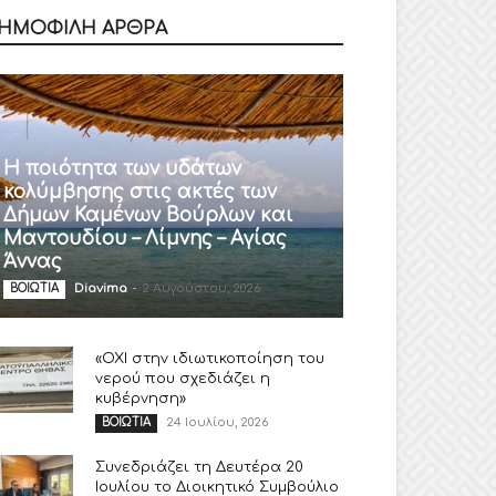
ΗΜΟΦΙΛΗ ΑΡΘΡΑ
Η ποιότητα των υδάτων
κολύμβησης στις ακτές των
Δήμων Καμένων Βούρλων και
Μαντουδίου – Λίμνης – Αγίας
Άννας
Diavima
-
2 Αυγούστου, 2026
ΒΟΙΩΤΙΑ
«ΟΧΙ στην ιδιωτικοποίηση του
νερού που σχεδιάζει η
κυβέρνηση»
24 Ιουλίου, 2026
ΒΟΙΩΤΙΑ
Συνεδριάζει τη Δευτέρα 20
Ιουλίου το Διοικητικό Συμβούλιο