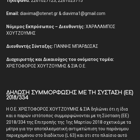
Τηλέφωνα:
2261027123, 2261023715
Email:
diavima@otenet.gr & diavima1@gmail.com
Νόμιμος Εκπρόσωπος – Διευθυντής:
ΧΑΡΑΛΑΜΠΟΣ
ΧΟΥΤΖΟΥΜΗΣ
Διευθυντής Σύνταξης:
ΓΙΑΝΝΗΣ ΜΠΑΡΔΩΣΑΣ
Διαχειριστής και Δικαιούχος του ονόματος τομέα:
ΧΡΙΣΤΟΦΟΡΟΣ ΧΟΥΤΖΟΥΜΗΣ & ΣΙΑ Ο.Ε.
ΔΉΛΩΣΗ ΣΥΜΜΌΡΦΩΣΗΣ ΜΕ ΤΗ ΣΎΣΤΑΣΗ (ΕΕ)
2018/334
Η Ο.Ε. ΧΡΙΣΤΟΦΟΡΟΣ ΧΟΥΤΖΟΥΜΗΣ & ΣΙΑ δηλώνει ότι η ίδια
και ο παρών ιστότοπος συμμορφώνονται με τη Σύσταση (ΕΕ)
2018/334 της Επιτροπής της 1ης Μαρτίου 2018 σχετικά με τα
μέτρα για την αποτελεσματική αντιμετώπιση του παράνομου
περιεχομένου στο διαδίκτυο (L 63) και ότι στο πλαίσιο αυτό