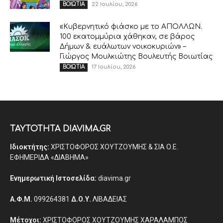
22 Ιουλίου, 2026
ΒΟΙΩΤΙΑ
«Κυβερνητικό φιάσκο με το ΑΠΟΛΛΩΝ.
100 εκατομμύρια χάθηκαν, σε βάρος
Δήμων & ευάλωτων νοικοκυριών» –
Γιώργος Μουλκιώτης Βουλευτής Βοιωτίας
17 Ιουλίου, 2026
ΒΟΙΩΤΙΑ
ΤΑΥΤΟΤΗΤΑ DIAVIMA.GR
Ιδιοκτήτης:
ΧΡΙΣΤΟΦΟΡΟΣ ΧΟΥΤΖΟΥΜΗΣ & ΣΙΑ Ο.Ε.
ΕΦΗΜΕΡΙΔΑ «ΔΙΑΒΗΜΑ»
Ενημερωτική Ιστοσελίδα:
diavima.gr
Α.Φ.Μ.
099264381
Δ.Ο.Υ.
ΛΙΒΑΔΕΙΑΣ
Μέτοχοι:
ΧΡΙΣΤΟΦΟΡΟΣ ΧΟΥΤΖΟΥΜΗΣ ΧΑΡΑΛΑΜΠΟΣ