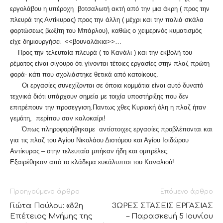
εργολάβου η υπέροχη βοτσαλωτή ακτή από την μια άκρη ( προς την
πλευρά της Αντίκυρας) προς την άλλη ( μέχρι και την παλιά σκάλα
φορτώσεως βωξίτη του Μπάρλου), καθώς ο χειμερινός κυματισμός
είχε δημιουργήσει <<βουναλάκια>>…
Προς την τελευταία πλευρά ( το Κανάλι ) και την εκβολή του
ρέματος είναι σίγουρο ότι γίνονται τέτοιες εργασίες στην πλαζ πρώτη
φορά- κάτι που σχολιάστηκε θετικά από κατοίκους.
Οι εργασίες συνεχίζονται σε όποια κομμάτια είναι αυτό δυνατό
τεχνικά διότι υπάρχουν σημεία με τοιχία υποστήριξης που δεν
επιτρέπουν την προσεγγιση.Παντως χθες Κυριακή όλη η πλαζ ήταν
γεμάτη, περίπου σαν καλοκαίρι!
Όπως πληροφορήθηκαμε αντίστοιχες εργασίες προβλέπονται και
για τις πλαζ του Αγίου Νικολάου Διστόμου και Αγίου Ισιδώρου
Αντίκυρας – στην τελευταία μπήκαν ήδη και ομπρέλες.
Εξαιρέθηκαν από το κλάδεμα ευκάλυπτοι του Καναλιού!
Προηγούμενο άρθρο
Επόμενο άρθρο
Γιώτα Πούλου: «82η
3ΩΡΕΣ ΣΤΑΣΕΙΣ ΕΡΓΑΣΙΑΣ
Επέτειος Μνήμης της
– Παρασκευή 5 Ιουνίου