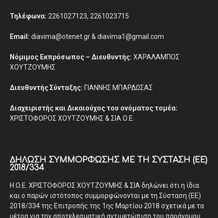
Τηλέφωνα:
2261027123, 2261023715
Email:
diavima@otenet.gr & diavima1@gmail.com
Νόμιμος Εκπρόσωπος – Διευθυντής:
ΧΑΡΑΛΑΜΠΟΣ
ΧΟΥΤΖΟΥΜΗΣ
Διευθυντής Σύνταξης:
ΓΙΑΝΝΗΣ ΜΠΑΡΔΩΣΑΣ
Διαχειριστής και Δικαιούχος του ονόματος τομέα:
ΧΡΙΣΤΟΦΟΡΟΣ ΧΟΥΤΖΟΥΜΗΣ & ΣΙΑ Ο.Ε.
ΔΉΛΩΣΗ ΣΥΜΜΌΡΦΩΣΗΣ ΜΕ ΤΗ ΣΎΣΤΑΣΗ (ΕΕ)
2018/334
Η Ο.Ε. ΧΡΙΣΤΟΦΟΡΟΣ ΧΟΥΤΖΟΥΜΗΣ & ΣΙΑ δηλώνει ότι η ίδια
και ο παρών ιστότοπος συμμορφώνονται με τη Σύσταση (ΕΕ)
2018/334 της Επιτροπής της 1ης Μαρτίου 2018 σχετικά με τα
μέτρα για την αποτελεσματική αντιμετώπιση του παράνομου