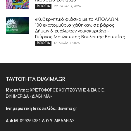
Λιβαδειά 26-7-2026
22 Ιουλίου, 2026
ΒΟΙΩΤΙΑ
«Κυβερνητικό φιάσκο με το ΑΠΟΛΛΩΝ.
100 εκατομμύρια χάθηκαν, σε βάρος
Δήμων & ευάλωτων νοικοκυριών» –
Γιώργος Μουλκιώτης Βουλευτής Βοιωτίας
17 Ιουλίου, 2026
ΒΟΙΩΤΙΑ
ΤΑΥΤΟΤΗΤΑ DIAVIMA.GR
Ιδιοκτήτης:
ΧΡΙΣΤΟΦΟΡΟΣ ΧΟΥΤΖΟΥΜΗΣ & ΣΙΑ Ο.Ε.
ΕΦΗΜΕΡΙΔΑ «ΔΙΑΒΗΜΑ»
Ενημερωτική Ιστοσελίδα:
diavima.gr
Α.Φ.Μ.
099264381
Δ.Ο.Υ.
ΛΙΒΑΔΕΙΑΣ