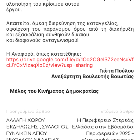
υλοποίηση του κρίσιμου αυτού
έργου.
Απαιτείται άμεση διερεύνηση της καταγγελίας,
αφαίρεση του παράνομου όρου από τη διακήρυξη
και εξασφάλιση συνθηκών δίκαιου
και διαφανούς ανταγωνισμού!
Η Αναφορά, όπως κατατέθηκε:
https://drive.google.com/file/d/1Oq2CGeISZ2eeNsuVf
ciJYCxVizaqXpEz/view?usp=sharing
Γιώτα Πούλου
Ανεξάρτητη Βουλευτής Βοιωτίας
Μέλος του Κινήματος Δημοκρατίας
Προηγούμενο άρθρο
Επόμενο άρθρο
ΑΛΛΑΓΗ ΧΩΡΟΥ
H Περιφέρεια Στερεάς
ΕΚΔΗΛΩΣΗΣ , ΣΥΛΛΟΓΟΣ
Ελλάδας στην Εβδομάδα
ΓΥΝΑΙΚΩΝ ΑΓΙΟΥ
Περιφερειών 2025 –