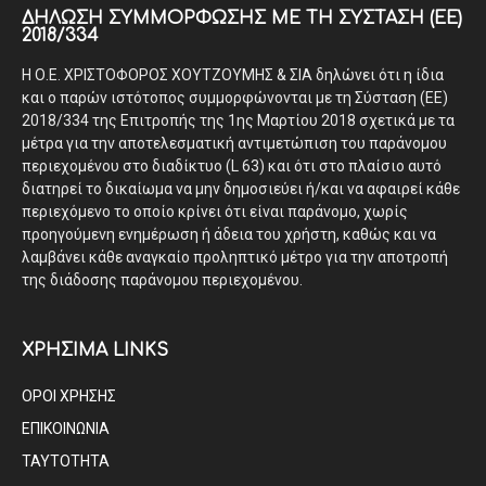
ΔΉΛΩΣΗ ΣΥΜΜΌΡΦΩΣΗΣ ΜΕ ΤΗ ΣΎΣΤΑΣΗ (ΕΕ)
2018/334
Η Ο.Ε. ΧΡΙΣΤΟΦΟΡΟΣ ΧΟΥΤΖΟΥΜΗΣ & ΣΙΑ δηλώνει ότι η ίδια
και ο παρών ιστότοπος συμμορφώνονται με τη Σύσταση (ΕΕ)
2018/334 της Επιτροπής της 1ης Μαρτίου 2018 σχετικά με τα
μέτρα για την αποτελεσματική αντιμετώπιση του παράνομου
περιεχομένου στο διαδίκτυο (L 63) και ότι στο πλαίσιο αυτό
διατηρεί το δικαίωμα να μην δημοσιεύει ή/και να αφαιρεί κάθε
περιεχόμενο το οποίο κρίνει ότι είναι παράνομο, χωρίς
προηγούμενη ενημέρωση ή άδεια του χρήστη, καθώς και να
λαμβάνει κάθε αναγκαίο προληπτικό μέτρο για την αποτροπή
της διάδοσης παράνομου περιεχομένου.
ΧΡΗΣΙΜΑ LINKS
ΟΡΟΙ ΧΡΗΣΗΣ
ΕΠΙΚΟΙΝΩΝΙΑ
ΤΑΥΤΟΤΗΤΑ