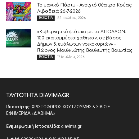
Το μαγικό Πάρτυ – Ανοιχτό θέατρο Κρύας,
Λιβαδειά 26-7-2026
22 Ιουλίου, 2026
ΒΟΙΩΤΙΑ
«Κυβερνητικό φιάσκο με το ΑΠΟΛΛΩΝ.
100 εκατομμύρια χάθηκαν, σε βάρος
Δήμων & ευάλωτων νοικοκυριών» –
Γιώργος Μουλκιώτης Βουλευτής Βοιωτίας
17 Ιουλίου, 2026
ΒΟΙΩΤΙΑ
ΤΑΥΤΟΤΗΤΑ DIAVIMA.GR
Ιδιοκτήτης:
ΧΡΙΣΤΟΦΟΡΟΣ ΧΟΥΤΖΟΥΜΗΣ & ΣΙΑ Ο.Ε.
ΕΦΗΜΕΡΙΔΑ «ΔΙΑΒΗΜΑ»
Ενημερωτική Ιστοσελίδα:
diavima.gr