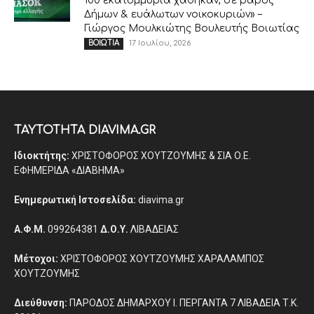
100 εκατομμύρια χάθηκαν, σε βάρος
Δήμων & ευάλωτων νοικοκυριών» –
Γιώργος Μουλκιώτης Βουλευτής Βοιωτίας
17 Ιουλίου, 2026
ΒΟΙΩΤΙΑ
ΤΑΥΤΟΤΗΤΑ DIAVIMA.GR
Ιδιοκτήτης:
ΧΡΙΣΤΟΦΟΡΟΣ ΧΟΥΤΖΟΥΜΗΣ & ΣΙΑ Ο.Ε.
ΕΦΗΜΕΡΙΔΑ «ΔΙΑΒΗΜΑ»
Ενημερωτική Ιστοσελίδα:
diavima.gr
Α.Φ.Μ.
099264381
Δ.Ο.Υ.
ΛΙΒΑΔΕΙΑΣ
Μέτοχοι:
ΧΡΙΣΤΟΦΟΡΟΣ ΧΟΥΤΖΟΥΜΗΣ ΧΑΡΑΛΑΜΠΟΣ
ΧΟΥΤΖΟΥΜΗΣ
Διεύθυνση:
ΠΑΡΟΔΟΣ ΔΗΜΑΡΧΟΥ Ι. ΠΕΡΓΑΝΤΑ 7 ΛΙΒΑΔΕΙΑ Τ.Κ.