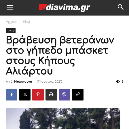
Αρχική
Blog
Blog
Βράβευση βετεράνων
στο γήπεδο μπάσκετ
στους Κήπους
Αλιάρτου
Από
Newsroom
-
17 Ιουνίου, 2025
3