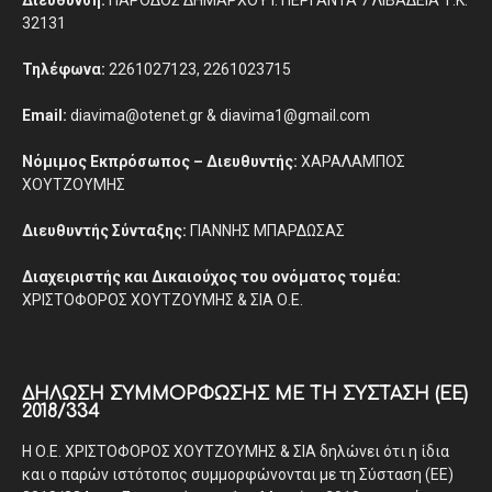
Διεύθυνση:
ΠΑΡΟΔΟΣ ΔΗΜΑΡΧΟΥ Ι. ΠΕΡΓΑΝΤΑ 7 ΛΙΒΑΔΕΙΑ Τ.Κ.
32131
Τηλέφωνα:
2261027123, 2261023715
Email:
diavima@otenet.gr & diavima1@gmail.com
Νόμιμος Εκπρόσωπος – Διευθυντής:
ΧΑΡΑΛΑΜΠΟΣ
ΧΟΥΤΖΟΥΜΗΣ
Διευθυντής Σύνταξης:
ΓΙΑΝΝΗΣ ΜΠΑΡΔΩΣΑΣ
Διαχειριστής και Δικαιούχος του ονόματος τομέα:
ΧΡΙΣΤΟΦΟΡΟΣ ΧΟΥΤΖΟΥΜΗΣ & ΣΙΑ Ο.Ε.
ΔΉΛΩΣΗ ΣΥΜΜΌΡΦΩΣΗΣ ΜΕ ΤΗ ΣΎΣΤΑΣΗ (ΕΕ)
2018/334
Η Ο.Ε. ΧΡΙΣΤΟΦΟΡΟΣ ΧΟΥΤΖΟΥΜΗΣ & ΣΙΑ δηλώνει ότι η ίδια
και ο παρών ιστότοπος συμμορφώνονται με τη Σύσταση (ΕΕ)