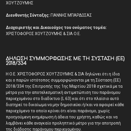
ΧΟΥΤΖΟΥΜΗΣ
Διευθυντής Σύνταξης:
ΓΙΑΝΝΗΣ ΜΠΑΡΔΩΣΑΣ
Διαχειριστής και Δικαιούχος του ονόματος τομέα:
ΧΡΙΣΤΟΦΟΡΟΣ ΧΟΥΤΖΟΥΜΗΣ & ΣΙΑ Ο.Ε.
ΔΉΛΩΣΗ ΣΥΜΜΌΡΦΩΣΗΣ ΜΕ ΤΗ ΣΎΣΤΑΣΗ (ΕΕ)
2018/334
Η Ο.Ε. ΧΡΙΣΤΟΦΟΡΟΣ ΧΟΥΤΖΟΥΜΗΣ & ΣΙΑ δηλώνει ότι η ίδια
και ο παρών ιστότοπος συμμορφώνονται με τη Σύσταση (ΕΕ)
2018/334 της Επιτροπής της 1ης Μαρτίου 2018 σχετικά με τα
μέτρα για την αποτελεσματική αντιμετώπιση του παράνομου
περιεχομένου στο διαδίκτυο (L 63) και ότι στο πλαίσιο αυτό
διατηρεί το δικαίωμα να μην δημοσιεύει ή/και να αφαιρεί κάθε
περιεχόμενο το οποίο κρίνει ότι είναι παράνομο, χωρίς
προηγούμενη ενημέρωση ή άδεια του χρήστη, καθώς και να
λαμβάνει κάθε αναγκαίο προληπτικό μέτρο για την αποτροπή
της διάδοσης παράνομου περιεχομένου.