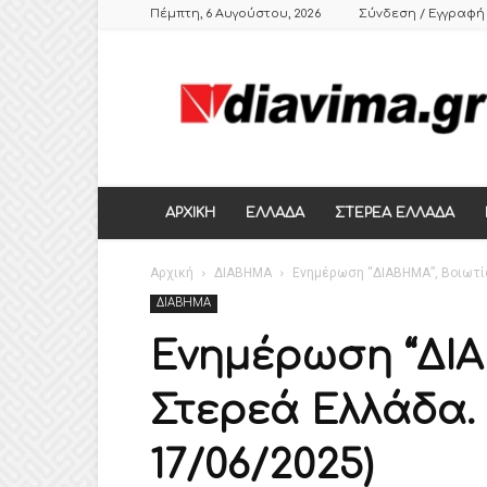
Πέμπτη, 6 Αυγούστου, 2026
Σύνδεση / Εγγραφή
DIAVIMA.GR
ΕΒΔΟΜΑΔΙΑΙΑ
ΠΟΛΙΤΙΚΗ
ΣΑΤΙΡΙΚΗ
ΕΦΗΜΕΡΙΔΑ
ΣΤΕΡΕΑΣ
ΕΛΛΑΔΑΣ,
ΑΡΧΙΚΗ
ΕΛΛΑΔΑ
ΣΤΕΡΕΑ ΕΛΛΑΔΑ
ΒΟΙΩΤΙΑ,
ΛΙΒΑΔΕΙΑ,
Αρχική
ΘΗΒΑ
ΔΙΑΒΗΜΑ
Ενημέρωση “ΔΙΑΒΗΜΑ”, Βοιωτία
ΔΙΑΒΗΜΑ
Ενημέρωση “ΔΙΑ
Στερεά Ελλάδα. 
17/06/2025)