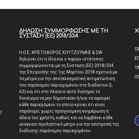
ΔΉΛΩΣΗ ΣΥΜΜΌΡΦΩΣΗΣ ΜΕ ΤΗ
Χ
ΣΎΣΤΑΣΗ (ΕΕ) 2018/334
Α
Ο
Η Ο.Ε. ΧΡΙΣΤΟΦΟΡΟΣ ΧΟΥΤΖΟΥΜΗΣ & ΣΙΑ
Ε
δηλώνει ότι η ίδια και ο παρών ιστότοπος
συμμορφώνονται με τη Σύσταση (ΕΕ) 2018/334
Τ
της Επιτροπής της 1ης Μαρτίου 2018 σχετικά με
Π
τα μέτρα για την αποτελεσματική αντιμετώπιση
του παράνομου περιεχομένου στο διαδίκτυο (L
63) και ότι στο πλαίσιο αυτό διατηρεί το
δικαίωμα να μην δημοσιεύει ή/και να αφαιρεί
κάθε περιεχόμενο το οποίο κρίνει ότι είναι
παράνομο, χωρίς προηγούμενη ενημέρωση ή
7
άδεια του χρήστη, καθώς και να λαμβάνει κάθε
αναγκαίο προληπτικό μέτρο για την αποτροπή της
διάδοσης παράνομου περιεχομένου.