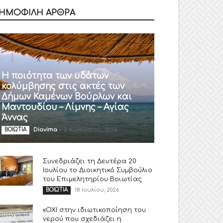
ΗΜΟΦΙΛΗ ΑΡΘΡΑ
Η ποιότητα των υδάτων
κολύμβησης στις ακτές των
Δήμων Καμένων Βούρλων και
Μαντουδίου – Λίμνης – Αγίας
Άννας
Diavima
-
2 Αυγούστου, 2026
ΒΟΙΩΤΙΑ
Συνεδριάζει τη Δευτέρα 20
Ιουλίου το Διοικητικό Συμβούλιο
του Επιμελητηρίου Βοιωτίας
18 Ιουλίου, 2026
ΒΟΙΩΤΙΑ
«ΟΧΙ στην ιδιωτικοποίηση του
νερού που σχεδιάζει η