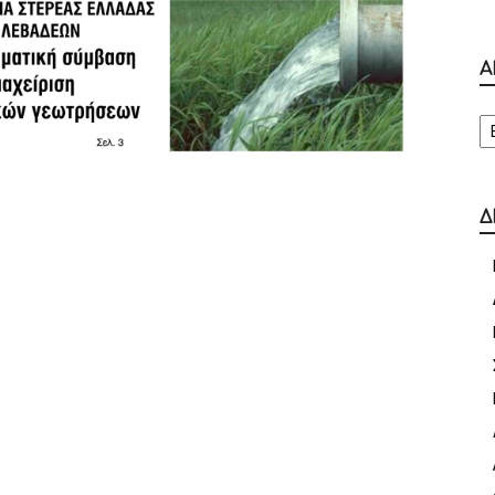
Α
Α
Δ