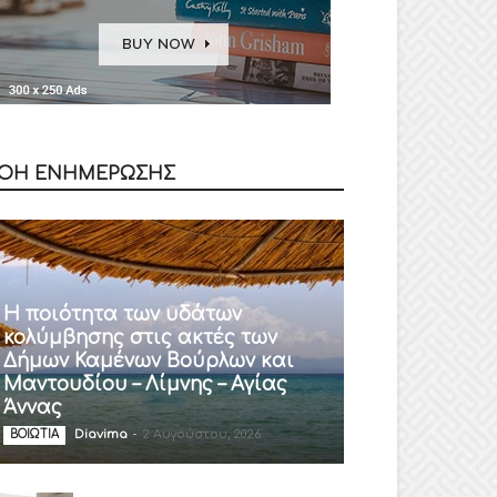
ΟΗ ΕΝΗΜΕΡΩΣΗΣ
Η ποιότητα των υδάτων
κολύμβησης στις ακτές των
Δήμων Καμένων Βούρλων και
Μαντουδίου – Λίμνης – Αγίας
Άννας
Diavima
-
2 Αυγούστου, 2026
ΒΟΙΩΤΙΑ