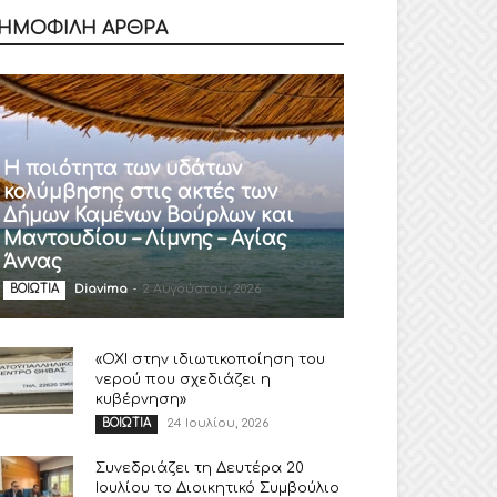
ΗΜΟΦΙΛΗ ΑΡΘΡΑ
Η ποιότητα των υδάτων
κολύμβησης στις ακτές των
Δήμων Καμένων Βούρλων και
Μαντουδίου – Λίμνης – Αγίας
Άννας
Diavima
-
2 Αυγούστου, 2026
ΒΟΙΩΤΙΑ
«ΟΧΙ στην ιδιωτικοποίηση του
νερού που σχεδιάζει η
κυβέρνηση»
24 Ιουλίου, 2026
ΒΟΙΩΤΙΑ
Συνεδριάζει τη Δευτέρα 20
Ιουλίου το Διοικητικό Συμβούλιο