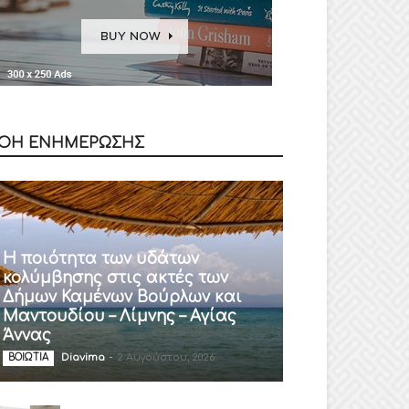
ΟΗ ΕΝΗΜΕΡΩΣΗΣ
Η ποιότητα των υδάτων
κολύμβησης στις ακτές των
Δήμων Καμένων Βούρλων και
Μαντουδίου – Λίμνης – Αγίας
Άννας
Diavima
-
2 Αυγούστου, 2026
ΒΟΙΩΤΙΑ