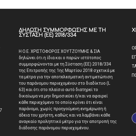
ΔΉΛΩΣΗ ΣΥΜΜΌΡΦΩΣΗΣ ΜΕ ΤΗ
Χ
ΣΎΣΤΑΣΗ (ΕΕ) 2018/334
Α
Ο
Η Ο.Ε. ΧΡΙΣΤΟΦΟΡΟΣ ΧΟΥΤΖΟΥΜΗΣ & ΣΙΑ
Ε
δηλώνει ότι η ίδια και ο παρών ιστότοπος
συμμορφώνονται με τη Σύσταση (ΕΕ) 2018/334
Τ
της Επιτροπής της 1ης Μαρτίου 2018 σχετικά με
Π
τα μέτρα για την αποτελεσματική αντιμετώπιση
του παράνομου περιεχομένου στο διαδίκτυο (L
63) και ότι στο πλαίσιο αυτό διατηρεί το
δικαίωμα να μην δημοσιεύει ή/και να αφαιρεί
κάθε περιεχόμενο το οποίο κρίνει ότι είναι
παράνομο, χωρίς προηγούμενη ενημέρωση ή
7
άδεια του χρήστη, καθώς και να λαμβάνει κάθε
αναγκαίο προληπτικό μέτρο για την αποτροπή της
διάδοσης παράνομου περιεχομένου.