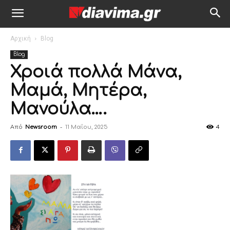
Αρχική
Blog
Blog
Χροιά πολλά Μάνα,
Μαμά, Μητέρα,
Μανούλα….
Από
Newsroom
-
11 Μαΐου, 2025
4