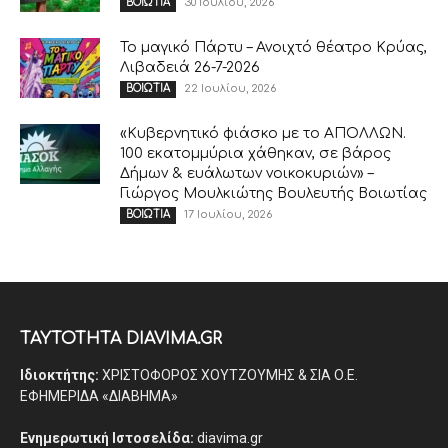
30 Ιουλίου, 2026
ΒΟΙΩΤΙΑ
Το μαγικό Πάρτυ – Ανοιχτό θέατρο Κρύας,
Λιβαδειά 26-7-2026
22 Ιουλίου, 2026
ΒΟΙΩΤΙΑ
«Κυβερνητικό φιάσκο με το ΑΠΟΛΛΩΝ.
100 εκατομμύρια χάθηκαν, σε βάρος
Δήμων & ευάλωτων νοικοκυριών» –
Γιώργος Μουλκιώτης Βουλευτής Βοιωτίας
17 Ιουλίου, 2026
ΒΟΙΩΤΙΑ
ΤΑΥΤΟΤΗΤΑ DIAVIMA.GR
Ιδιοκτήτης:
ΧΡΙΣΤΟΦΟΡΟΣ ΧΟΥΤΖΟΥΜΗΣ & ΣΙΑ Ο.Ε.
ΕΦΗΜΕΡΙΔΑ «ΔΙΑΒΗΜΑ»
Ενημερωτική Ιστοσελίδα:
diavima.gr