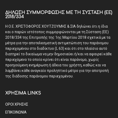
ΔΉΛΩΣΗ ΣΥΜΜΌΡΦΩΣΗΣ ΜΕ ΤΗ ΣΎΣΤΑΣΗ (ΕΕ)
2018/334
Η Ο.Ε. ΧΡΙΣΤΟΦΟΡΟΣ ΧΟΥΤΖΟΥΜΗΣ & ΣΙΑ δηλώνει ότι η ίδια
και ο παρών ιστότοπος συμμορφώνονται με τη Σύσταση (ΕΕ)
2018/334 της Επιτροπής της 1ης Μαρτίου 2018 σχετικά με τα
μέτρα για την αποτελεσματική αντιμετώπιση του παράνομου
περιεχομένου στο διαδίκτυο (L 63) και ότι στο πλαίσιο αυτό
διατηρεί το δικαίωμα να μην δημοσιεύει ή/και να αφαιρεί κάθε
περιεχόμενο το οποίο κρίνει ότι είναι παράνομο, χωρίς
προηγούμενη ενημέρωση ή άδεια του χρήστη, καθώς και να
λαμβάνει κάθε αναγκαίο προληπτικό μέτρο για την αποτροπή
της διάδοσης παράνομου περιεχομένου.
ΧΡΗΣΙΜΑ LINKS
ΟΡΟΙ ΧΡΗΣΗΣ
ΕΠΙΚΟΙΝΩΝΙΑ