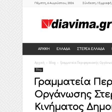
Πέμπτη, 6 Αυγούστου, 2026
Σύνδεση / Εγγραφή
DIAVIMA.GR
ΕΒΔΟΜΑΔΙΑΙΑ
ΠΟΛΙΤΙΚΗ
ΣΑΤΙΡΙΚΗ
ΕΦΗΜΕΡΙΔΑ
ΣΤΕΡΕΑΣ
ΕΛΛΑΔΑΣ,
ΑΡΧΙΚΗ
ΕΛΛΑΔΑ
ΣΤΕΡΕΑ ΕΛΛΑΔΑ
ΒΟΙΩΤΙΑ,
ΛΙΒΑΔΕΙΑ,
Αρχική
ΘΗΒΑ
Blog
Γραμματεία Περιφερειακής Οργάνωσ
Blog
Γραμματεία Περ
Οργάνωσης Στε
Κινήματος Δημο