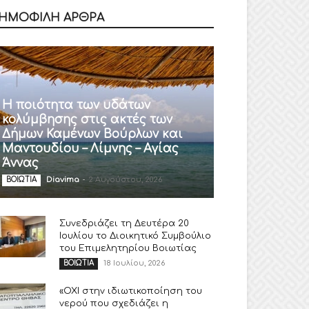
ΗΜΟΦΙΛΗ ΑΡΘΡΑ
Η ποιότητα των υδάτων
κολύμβησης στις ακτές των
Δήμων Καμένων Βούρλων και
Μαντουδίου – Λίμνης – Αγίας
Άννας
Diavima
-
2 Αυγούστου, 2026
ΒΟΙΩΤΙΑ
Συνεδριάζει τη Δευτέρα 20
Ιουλίου το Διοικητικό Συμβούλιο
του Επιμελητηρίου Βοιωτίας
18 Ιουλίου, 2026
ΒΟΙΩΤΙΑ
«ΟΧΙ στην ιδιωτικοποίηση του
νερού που σχεδιάζει η