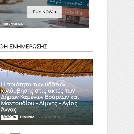
ΟΗ ΕΝΗΜΕΡΩΣΗΣ
Η ποιότητα των υδάτων
κολύμβησης στις ακτές των
Δήμων Καμένων Βούρλων και
Μαντουδίου – Λίμνης – Αγίας
Άννας
Diavima
-
2 Αυγούστου, 2026
ΒΟΙΩΤΙΑ