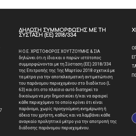
ΔΉΛΩΣΗ ΣΥΜΜΌΡΦΩΣΗΣ ΜΕ ΤΗ
Χ
ΣΎΣΤΑΣΗ (ΕΕ) 2018/334
Α
Ο
Η Ο.Ε. ΧΡΙΣΤΟΦΟΡΟΣ ΧΟΥΤΖΟΥΜΗΣ & ΣΙΑ
Ε
δηλώνει ότι η ίδια και ο παρών ιστότοπος
συμμορφώνονται με τη Σύσταση (ΕΕ) 2018/334
Τ
της Επιτροπής της 1ης Μαρτίου 2018 σχετικά με
Π
τα μέτρα για την αποτελεσματική αντιμετώπιση
του παράνομου περιεχομένου στο διαδίκτυο (L
63) και ότι στο πλαίσιο αυτό διατηρεί το
δικαίωμα να μην δημοσιεύει ή/και να αφαιρεί
κάθε περιεχόμενο το οποίο κρίνει ότι είναι
παράνομο, χωρίς προηγούμενη ενημέρωση ή
7
άδεια του χρήστη, καθώς και να λαμβάνει κάθε
αναγκαίο προληπτικό μέτρο για την αποτροπή της
διάδοσης παράνομου περιεχομένου.