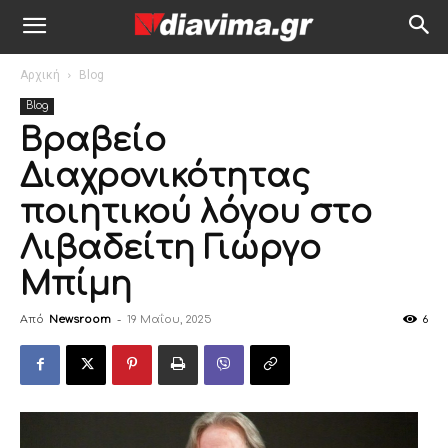
Αρχική
Blog
Blog
Βραβείο
Διαχρονικότητας
ποιητικού λόγου στο
Λιβαδείτη Γιώργο
Μπίμη
Από
Newsroom
-
19 Μαΐου, 2025
6