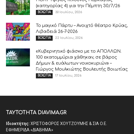
(κατηγορίας 4) για την Πέμπτη 30/7/26
30 Ιουλίου, 2026
ΒΟΙΩΤΙΑ
Το μαγικό Πάρτυ – Ανοιχτό θέατρο Κρύας,
Λιβαδειά 26-7-2026
22 Ιουλίου, 2026
ΒΟΙΩΤΙΑ
«Κυβερνητικό φιάσκο με το ΑΠΟΛΛΩΝ.
100 εκατομμύρια χάθηκαν, σε βάρος
Δήμων & ευάλωτων νοικοκυριών» –
Γιώργος Μουλκιώτης Βουλευτής Βοιωτίας
17 Ιουλίου, 2026
ΒΟΙΩΤΙΑ
ΤΑΥΤΟΤΗΤΑ DIAVIMA.GR
Ιδιοκτήτης:
ΧΡΙΣΤΟΦΟΡΟΣ ΧΟΥΤΖΟΥΜΗΣ & ΣΙΑ Ο.Ε.
ΕΦΗΜΕΡΙΔΑ «ΔΙΑΒΗΜΑ»