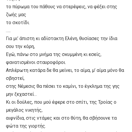
το πύρωμα του πάθους να στερέψεις, να φέξει στης
ζωής μας
το σκοτίδι.
…..
Για μι’ άπιστη κι αδίστακτη Ελένη, θυσίασες την ίδια
σου την κόρη,
Εγώ, πάνω στο μνήμα της σκυμμένη κι εσείς,
φανατισμένοι σταυροφόροι.
Απλέρωτη κατάρα δε θα μείνει, το αίμα, μ’ αίμα μόνο θα
σβηστεί,
στης Νέμεσις θα πέσει το καμίνι, το έγκλημα της γης
μην ξεχαστεί…
Κι οι δούλες, που μού έφερε στο σπίτι, της Τροίας ο
μεγάλος νικητής,
αιφνίδια, στις ντάμες και στο θύτη, θα σβήσουνε τα
φώτα της γιορτής.