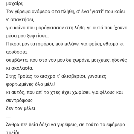
μαχαίρι;
Τον γύρεψα ανάμεσα στα πλήθη, σ’ ένα ‘’γιατί’’ που καίει
ν’ απαντήσει,
για κείνα που μαράγκιασαν στη λήθη, γι’ αυτά που ‘χουνε
μέσα μου ξεφτίσει…
Πικροί μαντατοφόροι, μού μιλάνε, για φρίκη, εθισμό κι
ασυδοσία,
συμβάντα, που στο νου μου δε χωράνε, μοιχείες, ηδονές
κι ακολασία.
Στης Τροίας το αισχρό τ’ αλισβερίσι, γυναίκες
φορτωμένες όλο μέλι!
κι αυτός, που απ’ το χτες έχει χωρίσει, για φίλους και
συντρόφους
δεν τον μέλει…
…..
Άνθρωπε! θεία δόξα να γυρέψεις, σε τούτο το εφήμερο
ταξίδι,