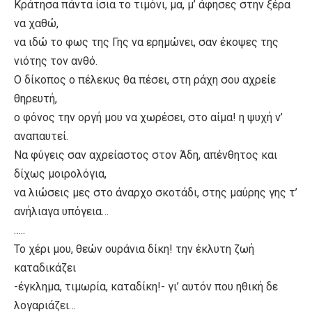
Κράτησα πάντα ίσια το τιμόνι, μα, μ’ άφησες στην ξέρα
να χαθώ,
να ιδώ το φως της Γης να ερημώνει, σαν έκοψες της
νιότης τον ανθό.
Ο δίκοπος ο πέλεκυς θα πέσει, στη ράχη σου αχρείε
θηρευτή,
ο φόνος την οργή μου να χωρέσει, στο αίμα! η ψυχή ν’
αναπαυτεί.
Να φύγεις σαν αχρείαστος στον Άδη, απένθητος και
δίχως μοιρολόγια,
να λιώσεις μες στο άναρχο σκοτάδι, στης μαύρης γης τ’
ανήλιαγα υπόγεια…
…..
Το χέρι μου, θεών ουράνια δίκη! την έκλυτη ζωή
καταδικάζει
-έγκλημα, τιμωρία, καταδίκη!- γι’ αυτόν που ηθική δε
λογαριάζει…