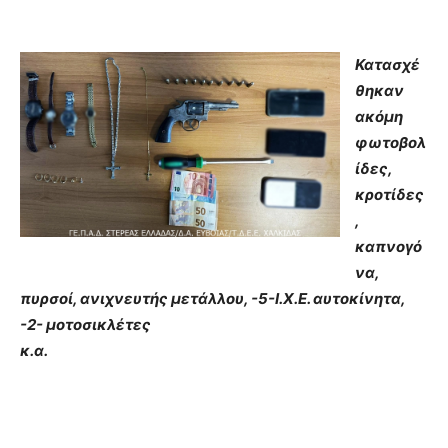
Κατασχέ
θηκαν
ακόμη
φωτοβολ
ίδες,
κροτίδες
,
καπνογό
να,
πυρσοί, ανιχνευτής μετάλλου, -5-Ι.Χ.Ε. αυτοκίνητα,
-2- μοτοσικλέτες
κ.α.