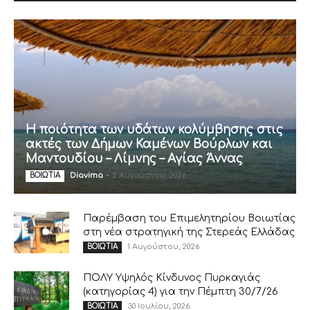
Η ποιότητα των υδάτων κολύμβησης στις
ακτές των Δήμων Καμένων Βούρλων και
Μαντουδίου – Λίμνης – Αγίας Άννας
Diavima
-
2 Αυγούστου, 2026
ΒΟΙΩΤΙΑ
Παρέμβαση του Επιμελητηρίου Βοιωτίας
στη νέα στρατηγική της Στερεάς Ελλάδας
1 Αυγούστου, 2026
ΒΟΙΩΤΙΑ
ΠΟΛΥ Υψηλός Κίνδυνος Πυρκαγιάς
(κατηγορίας 4) για την Πέμπτη 30/7/26
30 Ιουλίου, 2026
ΒΟΙΩΤΙΑ