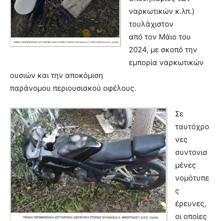
ναρκωτικών κ.λπ.)
τουλάχιστον
από τον Μάιο του
2024, με σκοπό την
εμπορία ναρκωτικών
ουσιών και την αποκόμιση
παράνομου περιουσιακού οφέλους.
Σε
ταυτόχρο
νες
συντονισ
μένες
νομότυπε
ς
έρευνες,
οι οποίες