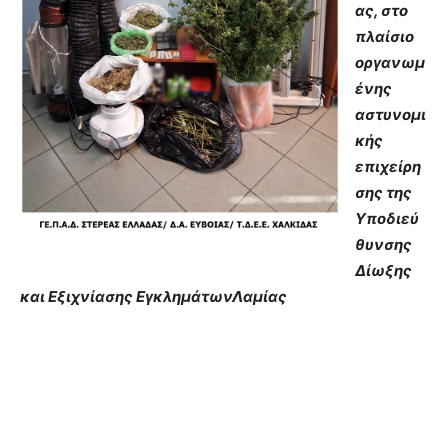
ας, στο
πλαίσιο
οργανωμ
ένης
αστυνομι
κής
επιχείρη
σης της
Υποδιεύ
θυνσης
Δίωξης
και Εξιχνίασης ΕγκλημάτωνΛαμίας