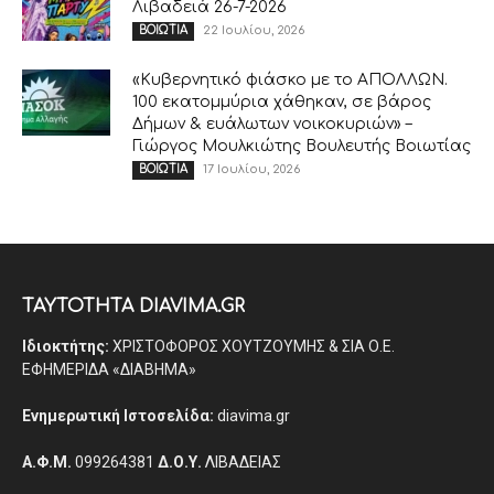
Λιβαδειά 26-7-2026
22 Ιουλίου, 2026
ΒΟΙΩΤΙΑ
«Κυβερνητικό φιάσκο με το ΑΠΟΛΛΩΝ.
100 εκατομμύρια χάθηκαν, σε βάρος
Δήμων & ευάλωτων νοικοκυριών» –
Γιώργος Μουλκιώτης Βουλευτής Βοιωτίας
17 Ιουλίου, 2026
ΒΟΙΩΤΙΑ
ΤΑΥΤΟΤΗΤΑ DIAVIMA.GR
Ιδιοκτήτης:
ΧΡΙΣΤΟΦΟΡΟΣ ΧΟΥΤΖΟΥΜΗΣ & ΣΙΑ Ο.Ε.
ΕΦΗΜΕΡΙΔΑ «ΔΙΑΒΗΜΑ»
Ενημερωτική Ιστοσελίδα:
diavima.gr
Α.Φ.Μ.
099264381
Δ.Ο.Υ.
ΛΙΒΑΔΕΙΑΣ