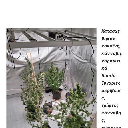
Κατασχέ
θηκαν
κοκαΐνη,
κάνναβη,
ναρκωτι
κά
δισκία,
ζυγαριές
ακριβεία
ς,
τρίφτες
κάνναβη
ς,
χρηματικ