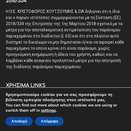
2018/334
Η Ο.Ε. ΧΡΙΣΤΟΦΟΡΟΣ ΧΟΥΤΖΟΥΜΗΣ & ΣΙΑ δηλώνει ότι η ίδια
και ο παρών ιστότοπος συμμορφώνονται με τη Σύσταση (ΕΕ)
2018/334 της Επιτροπής της 1ης Μαρτίου 2018 σχετικά με τα
μέτρα για την αποτελεσματική αντιμετώπιση του παράνομου
περιεχομένου στο διαδίκτυο (L 63) και ότι στο πλαίσιο αυτό
διατηρεί το δικαίωμα να μην δημοσιεύει ή/και να αφαιρεί κάθε
περιεχόμενο το οποίο κρίνει ότι είναι παράνομο, χωρίς
προηγούμενη ενημέρωση ή άδεια του χρήστη, καθώς και να
λαμβάνει κάθε αναγκαίο προληπτικό μέτρο για την αποτροπή
της διάδοσης παράνομου περιεχομένου.
ΧΡΗΣΙΜΑ LINKS
Χρησιμοποιούμε cookies για να σας προσφέρουμε τη
ΟΡΟΙ ΧΡΗΣΗΣ
βέλτιστη εμπειρία πλοήγησης στον ιστότοπό μας.
You can find out more about which cookies we are using or
ΕΠΙΚΟΙΝΩΝΙΑ
switch them off in
settings
.
ΤΑΥΤΟΤΗΤΑ
Αποδοχή
Απόρριψη
ΠΟΛΙΤΙΚΗ ΠΡΟΣΤΑΣΙΑΣ ΠΡΟΣΩΠΙΚΩΝ ΔΕΔΟΜΕΝΩΝ