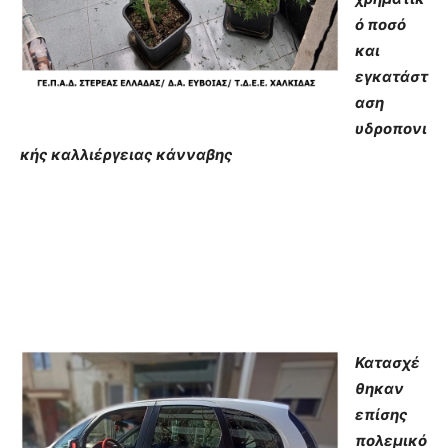
ό ποσό
και
εγκατάστ
αση
υδροπονι
κής καλλιέργειας κάνναβης
Κατασχέ
θηκαν
επίσης
πολεμικό