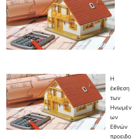
Η
έκθεση
των
Ηνωμέν
ων
Εθνών
προειδο