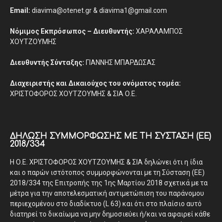
Email:
diavima@otenet.gr & diavima1@gmail.com
Νόμιμος Εκπρόσωπος – Διευθυντής:
ΧΑΡΑΛΑΜΠΟΣ
ΧΟΥΤΖΟΥΜΗΣ
Διευθυντής Σύνταξης:
ΓΙΑΝΝΗΣ ΜΠΑΡΔΩΣΑΣ
Διαχειριστής και Δικαιούχος του ονόματος τομέα:
ΧΡΙΣΤΟΦΟΡΟΣ ΧΟΥΤΖΟΥΜΗΣ & ΣΙΑ Ο.Ε.
ΔΉΛΩΣΗ ΣΥΜΜΌΡΦΩΣΗΣ ΜΕ ΤΗ ΣΎΣΤΑΣΗ (ΕΕ)
2018/334
Η Ο.Ε. ΧΡΙΣΤΟΦΟΡΟΣ ΧΟΥΤΖΟΥΜΗΣ & ΣΙΑ δηλώνει ότι η ίδια
και ο παρών ιστότοπος συμμορφώνονται με τη Σύσταση (ΕΕ)
2018/334 της Επιτροπής της 1ης Μαρτίου 2018 σχετικά με τα
μέτρα για την αποτελεσματική αντιμετώπιση του παράνομου
περιεχομένου στο διαδίκτυο (L 63) και ότι στο πλαίσιο αυτό
διατηρεί το δικαίωμα να μην δημοσιεύει ή/και να αφαιρεί κάθε