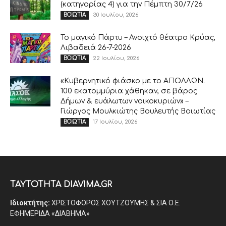
(κατηγορίας 4) για την Πέμπτη 30/7/26
30 Ιουλίου, 2026
ΒΟΙΩΤΙΑ
Το μαγικό Πάρτυ – Ανοιχτό θέατρο Κρύας,
Λιβαδειά 26-7-2026
22 Ιουλίου, 2026
ΒΟΙΩΤΙΑ
«Κυβερνητικό φιάσκο με το ΑΠΟΛΛΩΝ.
100 εκατομμύρια χάθηκαν, σε βάρος
Δήμων & ευάλωτων νοικοκυριών» –
Γιώργος Μουλκιώτης Βουλευτής Βοιωτίας
17 Ιουλίου, 2026
ΒΟΙΩΤΙΑ
ΤΑΥΤΟΤΗΤΑ DIAVIMA.GR
Ιδιοκτήτης:
ΧΡΙΣΤΟΦΟΡΟΣ ΧΟΥΤΖΟΥΜΗΣ & ΣΙΑ Ο.Ε.
ΕΦΗΜΕΡΙΔΑ «ΔΙΑΒΗΜΑ»