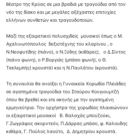
θέατρο της Κρύας σε μια βραδιά με τραγούδια από τον
νέο της δίσκο και με μεγάλες αξέχαστες επιτυχίες
ελλήνων συνθετών και τραγουδοποιών.
Μαζί της εξαιρετικοί πολυσχιδείς μουσικοί όπως ο Μ.
Αχαλινωτόπουλος δεξιοτέχνης του κλαρίνου , ο
Ν.Νεοφυτίδης (πιάνο), ο Ν.Ξύδης (κιθάρες), ο Δ.Σίντος
(πιάνο φωνη), ο Ρ.Βοργιάς (μπάσο φωνή), ο Θ.
Τσελεμπής( κρουστά) και η Ν.Παυλάτου (κρουστά).
Τη συναυλία θα ανοίξει η Γυναικεία Χορωδία Πλειάδες
σε αγαπημένα τραγούδια του Σταύρου Κουγιουμτζή
όπου θα βρεθεί και επι σκηνής με την αγαπημένη
ερμηνεύτρια. Την ορχήστρα της χορωδίας πλαισιώνουν
οι εξαιρετικοί μουσικοί Β. Βαλαχάς μπουζούκι,
Γ.Ζωγράφος ακορντεόν, Π.Δάρρας μπάσο, φ. Καλουδης
κιθάρα, Γ. Πούλος λαούτο, Δ. Δημητρίου κρουστά.