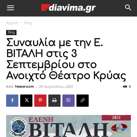
Αρχική
Blog
Blog
Συναυλία με την Ε.
ΒΙΤΑΛΗ στις 3
Σεπτεμβρίου στο
Ανοιχτό Θέατρο Κρύας
Από
Newsroom
-
24 Αυγούστου, 2021
8