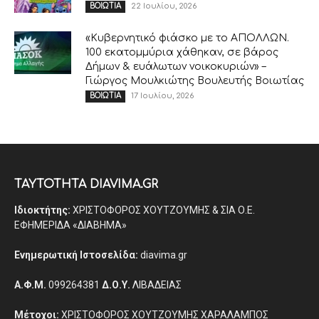
22 Ιουλίου, 2026
ΒΟΙΩΤΙΑ
«Κυβερνητικό φιάσκο με το ΑΠΟΛΛΩΝ.
100 εκατομμύρια χάθηκαν, σε βάρος
Δήμων & ευάλωτων νοικοκυριών» –
Γιώργος Μουλκιώτης Βουλευτής Βοιωτίας
17 Ιουλίου, 2026
ΒΟΙΩΤΙΑ
ΤΑΥΤΟΤΗΤΑ DIAVIMA.GR
Ιδιοκτήτης:
ΧΡΙΣΤΟΦΟΡΟΣ ΧΟΥΤΖΟΥΜΗΣ & ΣΙΑ Ο.Ε.
ΕΦΗΜΕΡΙΔΑ «ΔΙΑΒΗΜΑ»
Ενημερωτική Ιστοσελίδα:
diavima.gr
Α.Φ.Μ.
099264381
Δ.Ο.Υ.
ΛΙΒΑΔΕΙΑΣ
Μέτοχοι:
ΧΡΙΣΤΟΦΟΡΟΣ ΧΟΥΤΖΟΥΜΗΣ ΧΑΡΑΛΑΜΠΟΣ