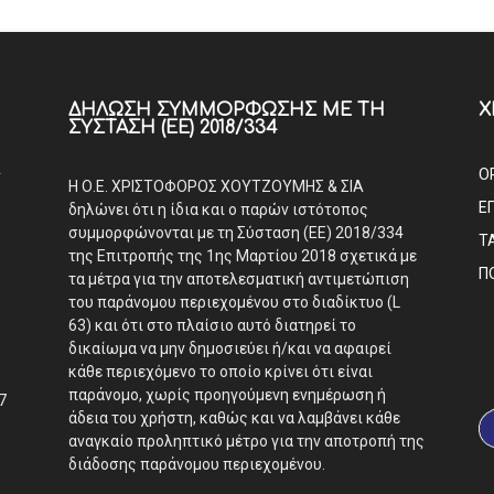
ΔΉΛΩΣΗ ΣΥΜΜΌΡΦΩΣΗΣ ΜΕ ΤΗ
Χ
ΣΎΣΤΑΣΗ (ΕΕ) 2018/334
Α
Ο
Η Ο.Ε. ΧΡΙΣΤΟΦΟΡΟΣ ΧΟΥΤΖΟΥΜΗΣ & ΣΙΑ
Ε
δηλώνει ότι η ίδια και ο παρών ιστότοπος
συμμορφώνονται με τη Σύσταση (ΕΕ) 2018/334
Τ
της Επιτροπής της 1ης Μαρτίου 2018 σχετικά με
Π
τα μέτρα για την αποτελεσματική αντιμετώπιση
του παράνομου περιεχομένου στο διαδίκτυο (L
63) και ότι στο πλαίσιο αυτό διατηρεί το
δικαίωμα να μην δημοσιεύει ή/και να αφαιρεί
κάθε περιεχόμενο το οποίο κρίνει ότι είναι
παράνομο, χωρίς προηγούμενη ενημέρωση ή
7
άδεια του χρήστη, καθώς και να λαμβάνει κάθε
αναγκαίο προληπτικό μέτρο για την αποτροπή της
διάδοσης παράνομου περιεχομένου.