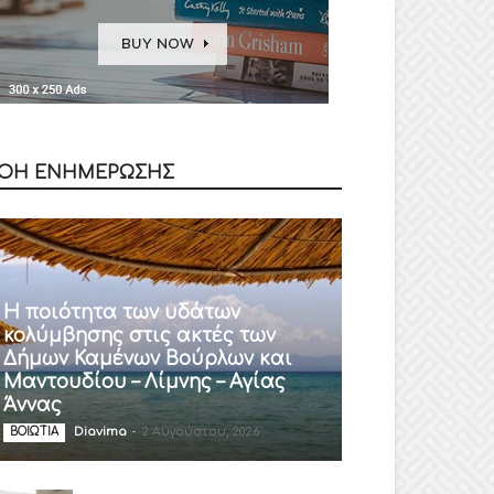
ΟΗ ΕΝΗΜΕΡΩΣΗΣ
Η ποιότητα των υδάτων
κολύμβησης στις ακτές των
Δήμων Καμένων Βούρλων και
Μαντουδίου – Λίμνης – Αγίας
Άννας
Diavima
-
2 Αυγούστου, 2026
ΒΟΙΩΤΙΑ