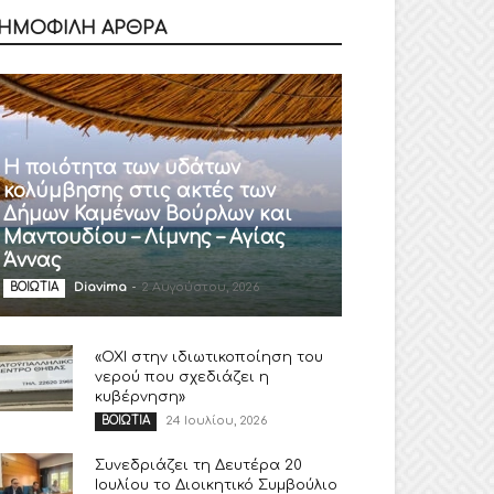
ΗΜΟΦΙΛΗ ΑΡΘΡΑ
Η ποιότητα των υδάτων
κολύμβησης στις ακτές των
Δήμων Καμένων Βούρλων και
Μαντουδίου – Λίμνης – Αγίας
Άννας
Diavima
-
2 Αυγούστου, 2026
ΒΟΙΩΤΙΑ
«ΟΧΙ στην ιδιωτικοποίηση του
νερού που σχεδιάζει η
κυβέρνηση»
24 Ιουλίου, 2026
ΒΟΙΩΤΙΑ
Συνεδριάζει τη Δευτέρα 20
Ιουλίου το Διοικητικό Συμβούλιο