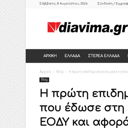
Σάββατο, 8 Αυγούστου, 2026
Σύνδεση / Εγγρα
DIAVIMA.GR
ΕΒΔΟΜΑΔΙΑΙΑ
ΠΟΛΙΤΙΚΗ
ΣΑΤΙΡΙΚΗ
ΕΦΗΜΕΡΙΔΑ
ΣΤΕΡΕΑΣ
ΕΛΛΑΔΑΣ,
ΑΡΧΙΚΗ
ΕΛΛΑΔΑ
ΣΤΕΡΕΑ ΕΛΛΑΔΑ
ΒΟΙΩΤΙΑ,
ΛΙΒΑΔΕΙΑ,
Αρχική
ΘΗΒΑ
Blog
Η πρώτη επιδημιολογική μελέτη που
Blog
Η πρώτη επιδημ
που έδωσε στη 
ΕΟΔΥ και αφορά 