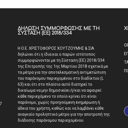
ΔΉΛΩΣΗ ΣΥΜΜΌΡΦΩΣΗΣ ΜΕ ΤΗ
Χ
ΣΎΣΤΑΣΗ (ΕΕ) 2018/334
Α
Ο
Η Ο.Ε. ΧΡΙΣΤΟΦΟΡΟΣ ΧΟΥΤΖΟΥΜΗΣ & ΣΙΑ
Ε
δηλώνει ότι η ίδια και ο παρών ιστότοπος
συμμορφώνονται με τη Σύσταση (ΕΕ) 2018/334
Τ
της Επιτροπής της 1ης Μαρτίου 2018 σχετικά με
Π
τα μέτρα για την αποτελεσματική αντιμετώπιση
του παράνομου περιεχομένου στο διαδίκτυο (L
63) και ότι στο πλαίσιο αυτό διατηρεί το
δικαίωμα να μην δημοσιεύει ή/και να αφαιρεί
κάθε περιεχόμενο το οποίο κρίνει ότι είναι
παράνομο, χωρίς προηγούμενη ενημέρωση ή
7
άδεια του χρήστη, καθώς και να λαμβάνει κάθε
αναγκαίο προληπτικό μέτρο για την αποτροπή της
διάδοσης παράνομου περιεχομένου.