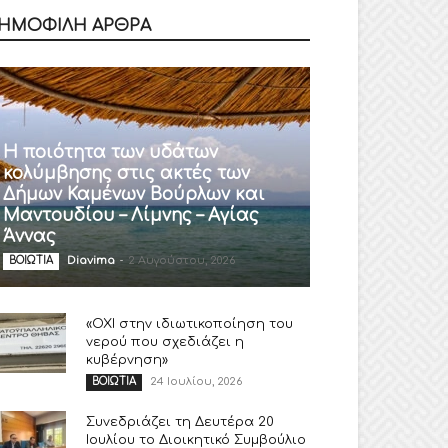
ΗΜΟΦΙΛΗ ΑΡΘΡΑ
Η ποιότητα των υδάτων
κολύμβησης στις ακτές των
Δήμων Καμένων Βούρλων και
Μαντουδίου – Λίμνης – Αγίας
Άννας
Diavima
-
2 Αυγούστου, 2026
ΒΟΙΩΤΙΑ
«ΟΧΙ στην ιδιωτικοποίηση του
νερού που σχεδιάζει η
κυβέρνηση»
24 Ιουλίου, 2026
ΒΟΙΩΤΙΑ
Συνεδριάζει τη Δευτέρα 20
Ιουλίου το Διοικητικό Συμβούλιο