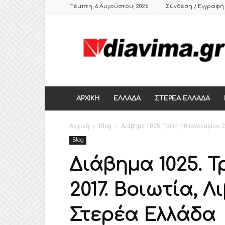
Πέμπτη, 6 Αυγούστου, 2026
Σύνδεση / Εγγραφή
DIAVIMA.GR
ΕΒΔΟΜΑΔΙΑΙΑ
ΠΟΛΙΤΙΚΗ
ΣΑΤΙΡΙΚΗ
ΕΦΗΜΕΡΙΔΑ
ΣΤΕΡΕΑΣ
ΕΛΛΑΔΑΣ,
ΑΡΧΙΚΗ
ΕΛΛΑΔΑ
ΣΤΕΡΕΑ ΕΛΛΑΔΑ
ΒΟΙΩΤΙΑ,
ΛΙΒΑΔΕΙΑ,
Αρχική
ΘΗΒΑ
Blog
Διάβημα 1025. Τρίτη 10 Ιανουαρίου 
Blog
Διάβημα 1025. Τ
2017. Βοιωτία, Λ
Στερέα Ελλάδα