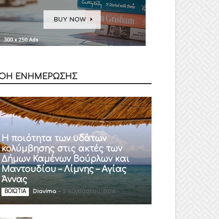
ΟΗ ΕΝΗΜΕΡΩΣΗΣ
Η ποιότητα των υδάτων
κολύμβησης στις ακτές των
Δήμων Καμένων Βούρλων και
Μαντουδίου – Λίμνης – Αγίας
Άννας
Diavima
-
2 Αυγούστου, 2026
ΒΟΙΩΤΙΑ