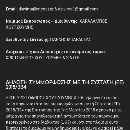
Email:
diavima@otenet.gr & diavima1@gmail.com
Νόμιμος Εκπρόσωπος – Διευθυντής:
ΧΑΡΑΛΑΜΠΟΣ
ΧΟΥΤΖΟΥΜΗΣ
Διευθυντής Σύνταξης:
ΓΙΑΝΝΗΣ ΜΠΑΡΔΩΣΑΣ
Διαχειριστής και Δικαιούχος του ονόματος τομέα:
ΧΡΙΣΤΟΦΟΡΟΣ ΧΟΥΤΖΟΥΜΗΣ & ΣΙΑ Ο.Ε.
ΔΉΛΩΣΗ ΣΥΜΜΌΡΦΩΣΗΣ ΜΕ ΤΗ ΣΎΣΤΑΣΗ (ΕΕ)
2018/334
Η Ο.Ε. ΧΡΙΣΤΟΦΟΡΟΣ ΧΟΥΤΖΟΥΜΗΣ & ΣΙΑ δηλώνει ότι η ίδια
και ο παρών ιστότοπος συμμορφώνονται με τη Σύσταση (ΕΕ)
2018/334 της Επιτροπής της 1ης Μαρτίου 2018 σχετικά με τα
μέτρα για την αποτελεσματική αντιμετώπιση του παράνομου
περιεχομένου στο διαδίκτυο (L 63) και ότι στο πλαίσιο αυτό
διατηρεί το δικαίωμα να μην δημοσιεύει ή/και να αφαιρεί κάθε