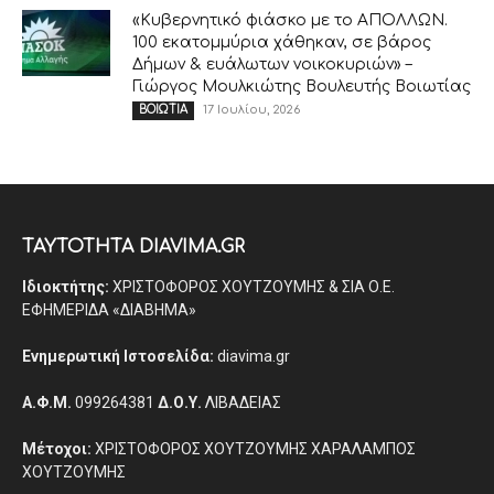
«Κυβερνητικό φιάσκο με το ΑΠΟΛΛΩΝ.
100 εκατομμύρια χάθηκαν, σε βάρος
Δήμων & ευάλωτων νοικοκυριών» –
Γιώργος Μουλκιώτης Βουλευτής Βοιωτίας
17 Ιουλίου, 2026
ΒΟΙΩΤΙΑ
ΤΑΥΤΟΤΗΤΑ DIAVIMA.GR
Ιδιοκτήτης:
ΧΡΙΣΤΟΦΟΡΟΣ ΧΟΥΤΖΟΥΜΗΣ & ΣΙΑ Ο.Ε.
ΕΦΗΜΕΡΙΔΑ «ΔΙΑΒΗΜΑ»
Ενημερωτική Ιστοσελίδα:
diavima.gr
Α.Φ.Μ.
099264381
Δ.Ο.Υ.
ΛΙΒΑΔΕΙΑΣ
Μέτοχοι:
ΧΡΙΣΤΟΦΟΡΟΣ ΧΟΥΤΖΟΥΜΗΣ ΧΑΡΑΛΑΜΠΟΣ
ΧΟΥΤΖΟΥΜΗΣ