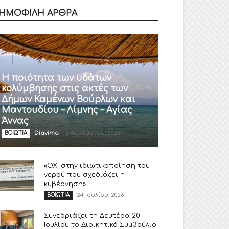
ΗΜΟΦΙΛΗ ΑΡΘΡΑ
Η ποιότητα των υδάτων
κολύμβησης στις ακτές των
Δήμων Καμένων Βούρλων και
Μαντουδίου – Λίμνης – Αγίας
Άννας
Diavima
-
2 Αυγούστου, 2026
ΒΟΙΩΤΙΑ
«ΟΧΙ στην ιδιωτικοποίηση του
νερού που σχεδιάζει η
κυβέρνηση»
24 Ιουλίου, 2026
ΒΟΙΩΤΙΑ
Συνεδριάζει τη Δευτέρα 20
Ιουλίου το Διοικητικό Συμβούλιο