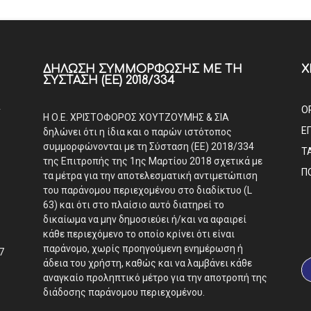
ΔΉΛΩΣΗ ΣΥΜΜΌΡΦΩΣΗΣ ΜΕ ΤΗ
Χ
ΣΎΣΤΑΣΗ (ΕΕ) 2018/334
Α
Ο
Η Ο.Ε. ΧΡΙΣΤΟΦΟΡΟΣ ΧΟΥΤΖΟΥΜΗΣ & ΣΙΑ
Ε
δηλώνει ότι η ίδια και ο παρών ιστότοπος
συμμορφώνονται με τη Σύσταση (ΕΕ) 2018/334
Τ
της Επιτροπής της 1ης Μαρτίου 2018 σχετικά με
Π
τα μέτρα για την αποτελεσματική αντιμετώπιση
του παράνομου περιεχομένου στο διαδίκτυο (L
63) και ότι στο πλαίσιο αυτό διατηρεί το
δικαίωμα να μην δημοσιεύει ή/και να αφαιρεί
κάθε περιεχόμενο το οποίο κρίνει ότι είναι
παράνομο, χωρίς προηγούμενη ενημέρωση ή
7
άδεια του χρήστη, καθώς και να λαμβάνει κάθε
αναγκαίο προληπτικό μέτρο για την αποτροπή της
διάδοσης παράνομου περιεχομένου.