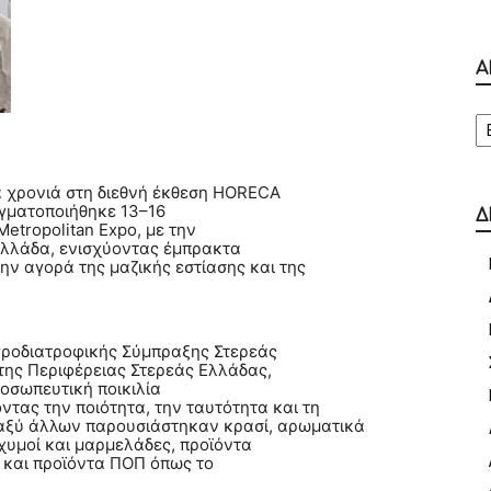
Α
Α
α χρονιά στη διεθνή έκθεση HORECA
αγματοποιήθηκε 13–16
Δ
etropolitan Expo, με την
Ελλάδα, ενισχύοντας έμπρακτα
ην αγορά της μαζικής εστίασης και της
γροδιατροφικής Σύμπραξης Στερεάς
της Περιφέρειας Στερεάς Ελλάδας,
οσωπευτική ποικιλία
τας την ποιότητα, την ταυτότητα και τη
ταξύ άλλων παρουσιάστηκαν κρασί, αρωματικά
χυμοί και μαρμελάδες, προϊόντα
ς και προϊόντα ΠΟΠ όπως το