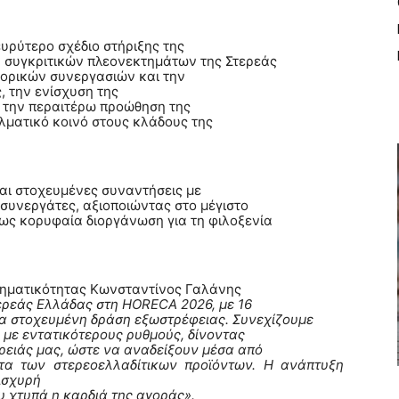
υρύτερο σχέδιο στήριξης της
ν συγκριτικών πλεονεκτημάτων της Στερεάς
πορικών συνεργασιών και την
 την ενίσχυση της
 την περαιτέρω προώθηση της
λματικό κοινό στους κλάδους της
αι στοχευμένες συναντήσεις με
συνεργάτες, αξιοποιώντας στο μέγιστο
ως κορυφαία διοργάνωση για τη φιλοξενία
ιρηματικότητας Κωνσταντίνος Γαλάνης
ερεάς Ελλάδας στη HORECA 2026, με 16
 μια στοχευμένη δράση εξωστρέφειας. Συνεχίζουμε
ς με εντατικότερους ρυθμούς, δίνοντας
έρειάς μας, ώστε να αναδείξουν μέσα από
τα των στερεοελλαδίτικων προϊόντων.
Η ανάπτυξη
ισχυρή
υ χτυπά η καρδιά της αγοράς».