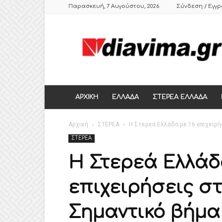
Παρασκευή, 7 Αυγούστου, 2026
Σύνδεση / Εγγ
DIAVIMA.GR
ΕΒΔΟΜΑΔΙΑΙΑ
ΠΟΛΙΤΙΚΗ
ΣΑΤΙΡΙΚΗ
ΕΦΗΜΕΡΙΔΑ
ΣΤΕΡΕΑΣ
ΕΛΛΑΔΑΣ,
ΑΡΧΙΚΗ
ΕΛΛΑΔΑ
ΣΤΕΡΕΑ ΕΛΛΑΔΑ
ΒΟΙΩΤΙΑ,
ΛΙΒΑΔΕΙΑ,
Αρχική
ΘΗΒΑ
ΣΤΕΡΕΑ
Η Στερεά Ελλάδα με 16 επιχειρή
ΣΤΕΡΕΑ
Η Στερεά Ελλάδ
επιχειρήσεις σ
Σημαντικό βήμα 