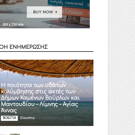
ΟΗ ΕΝΗΜΕΡΩΣΗΣ
Η ποιότητα των υδάτων
κολύμβησης στις ακτές των
Δήμων Καμένων Βούρλων και
Μαντουδίου – Λίμνης – Αγίας
Άννας
Diavima
-
2 Αυγούστου, 2026
ΒΟΙΩΤΙΑ