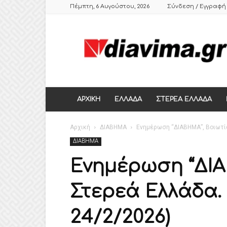
Πέμπτη, 6 Αυγούστου, 2026
Σύνδεση / Εγγραφή
DIAVIMA.GR
ΕΒΔΟΜΑΔΙΑΙΑ
ΠΟΛΙΤΙΚΗ
ΣΑΤΙΡΙΚΗ
ΕΦΗΜΕΡΙΔΑ
ΣΤΕΡΕΑΣ
ΕΛΛΑΔΑΣ,
ΑΡΧΙΚΗ
ΕΛΛΑΔΑ
ΣΤΕΡΕΑ ΕΛΛΑΔΑ
ΒΟΙΩΤΙΑ,
ΛΙΒΑΔΕΙΑ,
Αρχική
ΘΗΒΑ
ΔΙΑΒΗΜΑ
Ενημέρωση “ΔΙΑΒΗΜΑ”, Βοιωτία
ΔΙΑΒΗΜΑ
Ενημέρωση “ΔΙΑ
Στερεά Ελλάδα. 
24/2/2026)