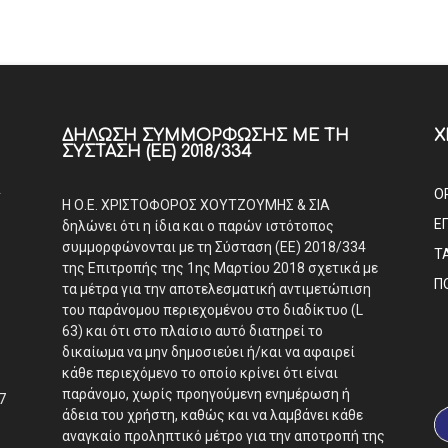
ΔΉΛΩΣΗ ΣΥΜΜΌΡΦΩΣΗΣ ΜΕ ΤΗ
Χ
ΣΎΣΤΑΣΗ (ΕΕ) 2018/334
Α
Ο
Η Ο.Ε. ΧΡΙΣΤΟΦΟΡΟΣ ΧΟΥΤΖΟΥΜΗΣ & ΣΙΑ
Ε
δηλώνει ότι η ίδια και ο παρών ιστότοπος
συμμορφώνονται με τη Σύσταση (ΕΕ) 2018/334
Τ
της Επιτροπής της 1ης Μαρτίου 2018 σχετικά με
Π
τα μέτρα για την αποτελεσματική αντιμετώπιση
του παράνομου περιεχομένου στο διαδίκτυο (L
63) και ότι στο πλαίσιο αυτό διατηρεί το
δικαίωμα να μην δημοσιεύει ή/και να αφαιρεί
κάθε περιεχόμενο το οποίο κρίνει ότι είναι
παράνομο, χωρίς προηγούμενη ενημέρωση ή
7
άδεια του χρήστη, καθώς και να λαμβάνει κάθε
αναγκαίο προληπτικό μέτρο για την αποτροπή της