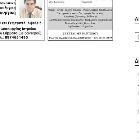
Α
Α
Δ