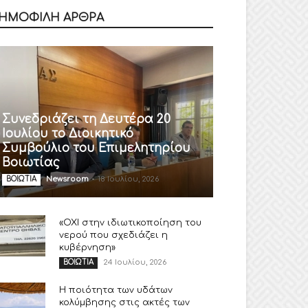
ΗΜΟΦΙΛΗ ΑΡΘΡΑ
Συνεδριάζει τη Δευτέρα 20
Ιουλίου το Διοικητικό
Συμβούλιο του Επιμελητηρίου
Βοιωτίας
Newsroom
-
18 Ιουλίου, 2026
ΒΟΙΩΤΙΑ
«ΟΧΙ στην ιδιωτικοποίηση του
νερού που σχεδιάζει η
κυβέρνηση»
24 Ιουλίου, 2026
ΒΟΙΩΤΙΑ
Η ποιότητα των υδάτων
κολύμβησης στις ακτές των