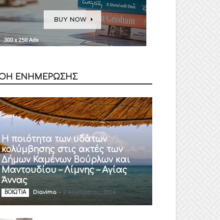
ΟΗ ΕΝΗΜΕΡΩΣΗΣ
Η ποιότητα των υδάτων
κολύμβησης στις ακτές των
Δήμων Καμένων Βούρλων και
Μαντουδίου – Λίμνης – Αγίας
Άννας
Diavima
-
2 Αυγούστου, 2026
ΒΟΙΩΤΙΑ