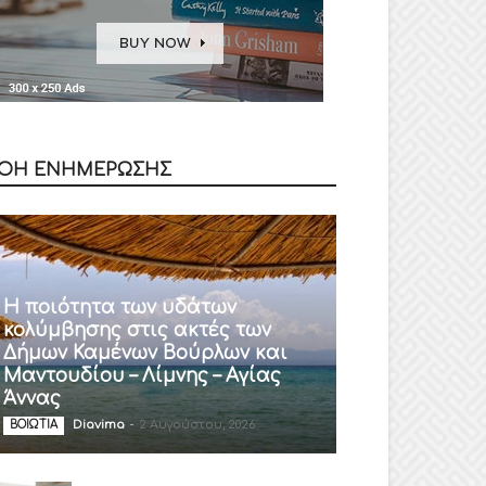
ΟΗ ΕΝΗΜΕΡΩΣΗΣ
Η ποιότητα των υδάτων
κολύμβησης στις ακτές των
Δήμων Καμένων Βούρλων και
Μαντουδίου – Λίμνης – Αγίας
Άννας
Diavima
-
2 Αυγούστου, 2026
ΒΟΙΩΤΙΑ