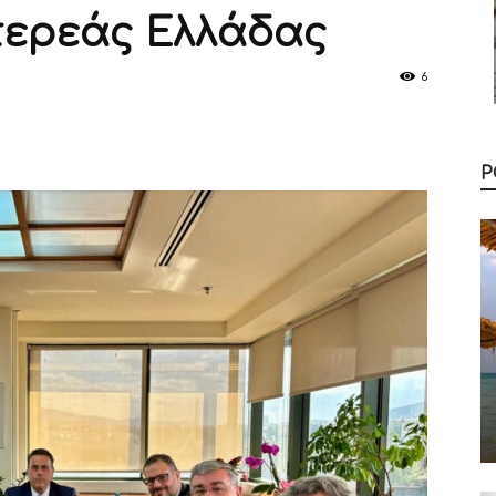
τερεάς Ελλάδας
6
Ρ