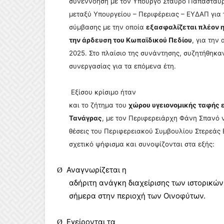
συνεννόηση με τον Υπουργό Σταύρο Παπασταύ
μεταξύ Υπουργείου – Περιφέρειας – ΕΥΔΑΠ γι
σύμβασης με την οποία
εξασφαλίζεται πλέον η
την άρδευση του Κωπαϊδικού Πεδίου
, για την
2025. Στο πλαίσιο της συνάντησης, συζητήθηκαν
συνεργασίας για τα επόμενα έτη.
Εξίσου κρίσιμο ήταν
και το ζήτημα του
χώρου υγειονομικής ταφής 
Τανάγρας
, με τον Περιφερειάρχη Φάνη Σπανό ν
θέσεις του Περιφερειακού Συμβουλίου Στερεάς
σχετικό ψήφισμα και συνοψίζονται στα εξής:
Αναγνωρίζεται η
Ø
αδήριτη ανάγκη διαχείρισης των ιστορικώ
σήμερα στην περιοχή των Οινοφύτων.
Εγείρονται τα
Ø