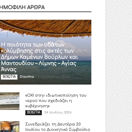
ΗΜΟΦΙΛΗ ΑΡΘΡΑ
Η ποιότητα των υδάτων
κολύμβησης στις ακτές των
Δήμων Καμένων Βούρλων και
Μαντουδίου – Λίμνης – Αγίας
Άννας
Diavima
-
2 Αυγούστου, 2026
ΒΟΙΩΤΙΑ
«ΟΧΙ στην ιδιωτικοποίηση του
νερού που σχεδιάζει η
κυβέρνηση»
24 Ιουλίου, 2026
ΒΟΙΩΤΙΑ
Συνεδριάζει τη Δευτέρα 20
Ιουλίου το Διοικητικό Συμβούλιο