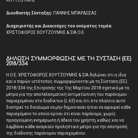
ΧΟΥΤΖΟΥΜΗΣ
Διευθυντής Σύνταξης:
ΓΙΑΝΝΗΣ ΜΠΑΡΔΩΣΑΣ
Διαχειριστής και Δικαιούχος του ονόματος τομέα:
ΧΡΙΣΤΟΦΟΡΟΣ ΧΟΥΤΖΟΥΜΗΣ & ΣΙΑ Ο.Ε.
ΔΉΛΩΣΗ ΣΥΜΜΌΡΦΩΣΗΣ ΜΕ ΤΗ ΣΎΣΤΑΣΗ (ΕΕ)
2018/334
Η Ο.Ε. ΧΡΙΣΤΟΦΟΡΟΣ ΧΟΥΤΖΟΥΜΗΣ & ΣΙΑ δηλώνει ότι η ίδια
και ο παρών ιστότοπος συμμορφώνονται με τη Σύσταση (ΕΕ)
2018/334 της Επιτροπής της 1ης Μαρτίου 2018 σχετικά με τα
μέτρα για την αποτελεσματική αντιμετώπιση του παράνομου
περιεχομένου στο διαδίκτυο (L 63) και ότι στο πλαίσιο αυτό
διατηρεί το δικαίωμα να μην δημοσιεύει ή/και να αφαιρεί κάθε
περιεχόμενο το οποίο κρίνει ότι είναι παράνομο, χωρίς
προηγούμενη ενημέρωση ή άδεια του χρήστη, καθώς και να
λαμβάνει κάθε αναγκαίο προληπτικό μέτρο για την αποτροπή
της διάδοσης παράνομου περιεχομένου.