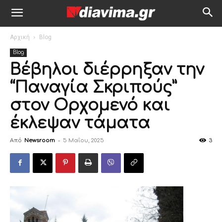
Αρχική
Blog
Blog
Βέβηλοι διέρρηξαν την
“Παναγία Σκριπούς”
στον Ορχομενό και
έκλεψαν τάματα
Από
Newsroom
-
5 Μαΐου, 2025
3