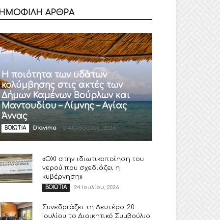
ΗΜΟΦΙΛΗ ΑΡΘΡΑ
Η ποιότητα των υδάτων
κολύμβησης στις ακτές των
Δήμων Καμένων Βούρλων και
Μαντουδίου – Λίμνης – Αγίας
Άννας
Diavima
-
2 Αυγούστου, 2026
ΒΟΙΩΤΙΑ
«ΟΧΙ στην ιδιωτικοποίηση του
νερού που σχεδιάζει η
κυβέρνηση»
24 Ιουλίου, 2026
ΒΟΙΩΤΙΑ
Συνεδριάζει τη Δευτέρα 20
Ιουλίου το Διοικητικό Συμβούλιο