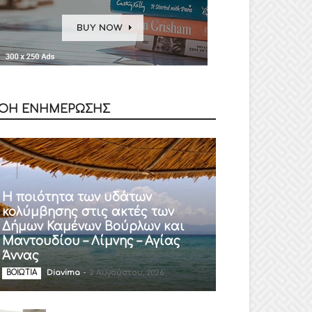
ΟΗ ΕΝΗΜΕΡΩΣΗΣ
Η ποιότητα των υδάτων
κολύμβησης στις ακτές των
Δήμων Καμένων Βούρλων και
Μαντουδίου – Λίμνης – Αγίας
Άννας
Diavima
-
2 Αυγούστου, 2026
ΒΟΙΩΤΙΑ