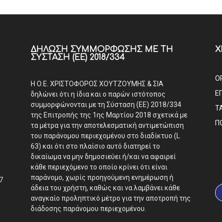
ΔΉΛΩΣΗ ΣΥΜΜΌΡΦΩΣΗΣ ΜΕ ΤΗ
Χ
ΣΎΣΤΑΣΗ (ΕΕ) 2018/334
Α
Ο
Η Ο.Ε. ΧΡΙΣΤΟΦΟΡΟΣ ΧΟΥΤΖΟΥΜΗΣ & ΣΙΑ
Ε
δηλώνει ότι η ίδια και ο παρών ιστότοπος
συμμορφώνονται με τη Σύσταση (ΕΕ) 2018/334
Τ
της Επιτροπής της 1ης Μαρτίου 2018 σχετικά με
Π
τα μέτρα για την αποτελεσματική αντιμετώπιση
του παράνομου περιεχομένου στο διαδίκτυο (L
63) και ότι στο πλαίσιο αυτό διατηρεί το
δικαίωμα να μην δημοσιεύει ή/και να αφαιρεί
κάθε περιεχόμενο το οποίο κρίνει ότι είναι
παράνομο, χωρίς προηγούμενη ενημέρωση ή
7
άδεια του χρήστη, καθώς και να λαμβάνει κάθε
αναγκαίο προληπτικό μέτρο για την αποτροπή της
διάδοσης παράνομου περιεχομένου.