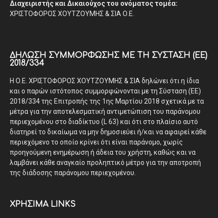
Διαχειριστής και Δικαιούχος του ονόματος τομέα:
ΧΡΙΣΤΟΦΟΡΟΣ ΧΟΥΤΖΟΥΜΗΣ & ΣΙΑ Ο.Ε.
ΔΉΛΩΣΗ ΣΥΜΜΌΡΦΩΣΗΣ ΜΕ ΤΗ ΣΎΣΤΑΣΗ (ΕΕ)
2018/334
Η Ο.Ε. ΧΡΙΣΤΟΦΟΡΟΣ ΧΟΥΤΖΟΥΜΗΣ & ΣΙΑ δηλώνει ότι η ίδια
και ο παρών ιστότοπος συμμορφώνονται με τη Σύσταση (ΕΕ)
2018/334 της Επιτροπής της 1ης Μαρτίου 2018 σχετικά με τα
μέτρα για την αποτελεσματική αντιμετώπιση του παράνομου
περιεχομένου στο διαδίκτυο (L 63) και ότι στο πλαίσιο αυτό
διατηρεί το δικαίωμα να μην δημοσιεύει ή/και να αφαιρεί κάθε
περιεχόμενο το οποίο κρίνει ότι είναι παράνομο, χωρίς
προηγούμενη ενημέρωση ή άδεια του χρήστη, καθώς και να
λαμβάνει κάθε αναγκαίο προληπτικό μέτρο για την αποτροπή
της διάδοσης παράνομου περιεχομένου.
ΧΡΗΣΙΜΑ LINKS