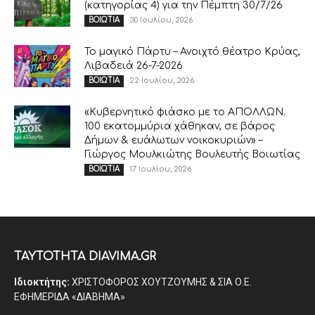
(κατηγορίας 4) για την Πέμπτη 30/7/26
30 Ιουλίου, 2026
ΒΟΙΩΤΙΑ
Το μαγικό Πάρτυ – Ανοιχτό θέατρο Κρύας,
Λιβαδειά 26-7-2026
22 Ιουλίου, 2026
ΒΟΙΩΤΙΑ
«Κυβερνητικό φιάσκο με το ΑΠΟΛΛΩΝ.
100 εκατομμύρια χάθηκαν, σε βάρος
Δήμων & ευάλωτων νοικοκυριών» –
Γιώργος Μουλκιώτης Βουλευτής Βοιωτίας
17 Ιουλίου, 2026
ΒΟΙΩΤΙΑ
ΤΑΥΤΟΤΗΤΑ DIAVIMA.GR
Ιδιοκτήτης:
ΧΡΙΣΤΟΦΟΡΟΣ ΧΟΥΤΖΟΥΜΗΣ & ΣΙΑ Ο.Ε.
ΕΦΗΜΕΡΙΔΑ «ΔΙΑΒΗΜΑ»