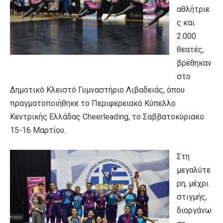
αθλήτριε
ς και
2.000
θεατές,
βρέθηκαν
στο
Δημοτικό Κλειστό Γυμναστήριο Λιβαδειάς, όπου
πραγματοποιήθηκε το Περιφερειακό Κύπελλο
Κεντρικής Ελλάδας Cheerleading, το Σαββατοκύριακο
15-16 Μαρτίου.
Στη
μεγαλύτε
ρη, μέχρι
στιγμής,
διοργάνω