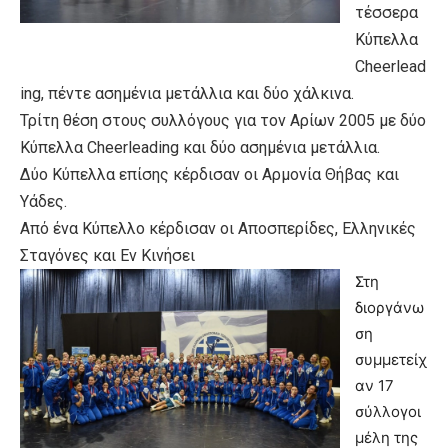
τέσσερα
Κύπελλα
Cheerlead
ing, πέντε ασημένια μετάλλια και δύο χάλκινα.
Τρίτη θέση στους συλλόγους για τον
Αρίων 2005
με δύο
Κύπελλα Cheerleading και δύο ασημένια μετάλλια.
Δύο Κύπελλα επίσης κέρδισαν οι
Αρμονία Θήβας και
Υάδες
.
Από ένα Κύπελλο κέρδισαν οι
Αποσπερίδες, Ελληνικές
Σταγόνες και Εν Κινήσει
Στη
διοργάνω
ση
συμμετείχ
αν 17
σύλλογοι
μέλη της