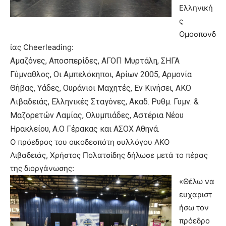
Ελληνική
ς
Ομοσπονδ
ίας Cheerleading:
Αμαζόνες, Αποσπερίδες, ΑΓΟΠ Μυρτάλη, ΣΗΓΑ
Γύμναθλος, Οι Αμπελόκηποι, Αρίων 2005,
Αρμονία
Θήβας
, Υάδες, Ουράνιοι Μαχητές, Εν Κινήσει,
ΑΚΟ
Λιβαδειάς
, Ελληνικές Σταγόνες, Ακαδ. Ρυθμ. Γυμν. &
Μαζορετών Λαμίας, Ολυμπιάδες, Αστέρια Νέου
Ηρακλείου, Α.Ο Γέρακας και ΑΣΟΧ Αθηνά.
Ο πρόεδρος του οικοδεσπότη συλλόγου ΑΚΟ
Λιβαδειάς,
Χρήστος Πολατσίδης
δήλωσε μετά το πέρας
της διοργάνωσης:
«Θέλω να
ευχαριστ
ήσω τον
πρόεδρο