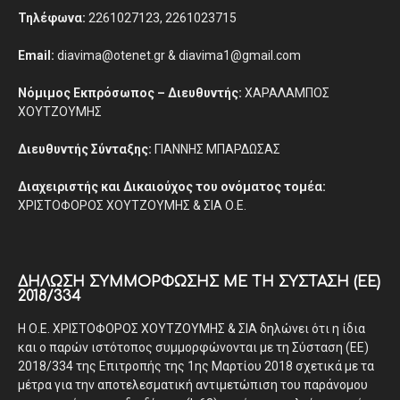
Τηλέφωνα:
2261027123, 2261023715
Email:
diavima@otenet.gr & diavima1@gmail.com
Νόμιμος Εκπρόσωπος – Διευθυντής:
ΧΑΡΑΛΑΜΠΟΣ
ΧΟΥΤΖΟΥΜΗΣ
Διευθυντής Σύνταξης:
ΓΙΑΝΝΗΣ ΜΠΑΡΔΩΣΑΣ
Διαχειριστής και Δικαιούχος του ονόματος τομέα:
ΧΡΙΣΤΟΦΟΡΟΣ ΧΟΥΤΖΟΥΜΗΣ & ΣΙΑ Ο.Ε.
ΔΉΛΩΣΗ ΣΥΜΜΌΡΦΩΣΗΣ ΜΕ ΤΗ ΣΎΣΤΑΣΗ (ΕΕ)
2018/334
Η Ο.Ε. ΧΡΙΣΤΟΦΟΡΟΣ ΧΟΥΤΖΟΥΜΗΣ & ΣΙΑ δηλώνει ότι η ίδια
και ο παρών ιστότοπος συμμορφώνονται με τη Σύσταση (ΕΕ)
2018/334 της Επιτροπής της 1ης Μαρτίου 2018 σχετικά με τα
μέτρα για την αποτελεσματική αντιμετώπιση του παράνομου