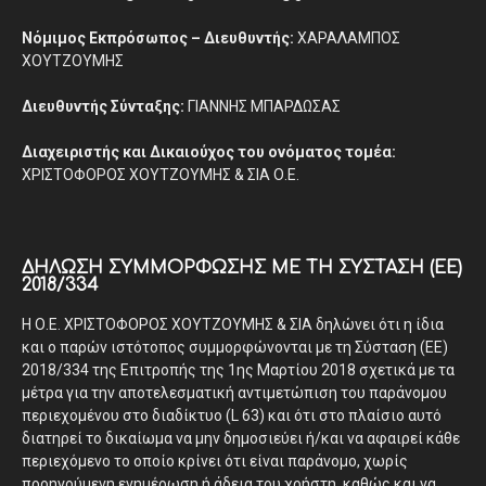
Νόμιμος Εκπρόσωπος – Διευθυντής:
ΧΑΡΑΛΑΜΠΟΣ
ΧΟΥΤΖΟΥΜΗΣ
Διευθυντής Σύνταξης:
ΓΙΑΝΝΗΣ ΜΠΑΡΔΩΣΑΣ
Διαχειριστής και Δικαιούχος του ονόματος τομέα:
ΧΡΙΣΤΟΦΟΡΟΣ ΧΟΥΤΖΟΥΜΗΣ & ΣΙΑ Ο.Ε.
ΔΉΛΩΣΗ ΣΥΜΜΌΡΦΩΣΗΣ ΜΕ ΤΗ ΣΎΣΤΑΣΗ (ΕΕ)
2018/334
Η Ο.Ε. ΧΡΙΣΤΟΦΟΡΟΣ ΧΟΥΤΖΟΥΜΗΣ & ΣΙΑ δηλώνει ότι η ίδια
και ο παρών ιστότοπος συμμορφώνονται με τη Σύσταση (ΕΕ)
2018/334 της Επιτροπής της 1ης Μαρτίου 2018 σχετικά με τα
μέτρα για την αποτελεσματική αντιμετώπιση του παράνομου
περιεχομένου στο διαδίκτυο (L 63) και ότι στο πλαίσιο αυτό
διατηρεί το δικαίωμα να μην δημοσιεύει ή/και να αφαιρεί κάθε
περιεχόμενο το οποίο κρίνει ότι είναι παράνομο, χωρίς
προηγούμενη ενημέρωση ή άδεια του χρήστη, καθώς και να