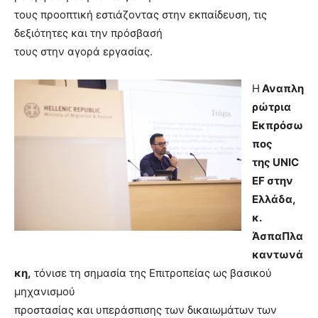
τους προοπτική εστιάζοντας στην εκπαίδευση, τις
δεξιότητες και την πρόσβασή
τους στην αγορά εργασίας.
Η
Αναπλη
ρώτρια
Εκπρόσω
πος
της
UNIC
EF
στην
Ελλάδα,
κ.
ΆσπαΠλα
καντωνά
κη,
τόνισε τη σημασία της Επιτροπείας ως βασικού
μηχανισμού
προστασίας και υπεράσπισης των δικαιωμάτων των