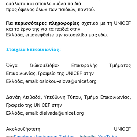
ευάλωτα και αποκλεισμένα παιδιά,
προς όφελος όλων των παιδιών, παντού.
Για περισσότερες πληροφορίες
σχετικά με τη
UNICEF
και το έργο της για τα παιδιά στην
Ελλάδα, επισκεφθείτε την ιστοσελίδα μας
εδώ.
Στοιχεία Επικοινωνίας:
Όλγα ΣιώκουΣιόβα- Επικεφαλής Τμήματος
Επικοινωνίας, Γραφείο της
UNICEF
στην
Ελλάδα,
email
:
osiokou
–
siova
@
unicef
.
org
Δανάη Λειβαδά, Υπεύθυνη Τύπου, Τμήμα Επικοινωνίας,
Γραφείο της
UNICEF
στην
Ελλάδα,
email
:
dleivada
@
unicef
.
org
Ακολουθήστετη UNICEF
στο
Facebook
,
Instagram
,
Twitter,
LinkedIn
,
YouTube
.