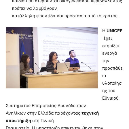
παιδιά που στερούνται οικογενειακού περιβάλλοντος
πρέπει να λαμβάνουν
κατάλληλη φροντίδα και προστασία από το κράτος.
Η
UNICEF
έχει
στηρίξει
ενεργά
την
προσπάθε
ια
υλοποίησ
ης του
Εθνικού
Συστήματος Επιτροπείας Ασυνόδευτων
Ανηλίκων στην Ελλάδα παρέχοντας
τεχνική
υποστήριξη
στη Γενική
Γραμματεία. Η υποστήριξη επικεντρώθηκε στην