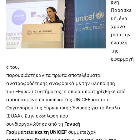
ενη
Παρασκε
υή, ένα
χρόνο
μετά την
έναρξη
της
εφαρμογή
ς του,
παρουσιάστηκαν τα πρώτα αποτελέσματα
ανατροφοδότησης αναφορικά με την υλοποίηση
του Εθνικού Συστήματος, η οποία υποστηρίχθηκε από
αποσπασμένο
προσωπικό της
UNICEF
και του
Οργανισμού της Ευρωπαϊκής Ένωσης για το Άσυλο
(
EUAA
). Στην εκδήλωση που
συνδιοργανώθηκε από τη
Γενική
Γραμματεία
και τη
UNICEF
συμμετείχαν