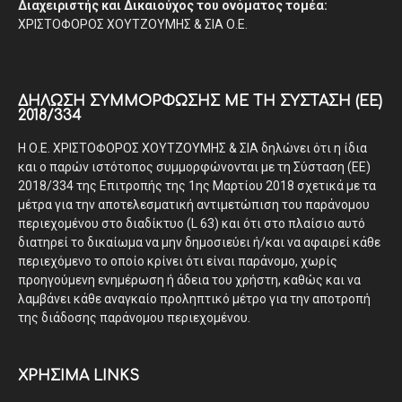
Διαχειριστής και Δικαιούχος του ονόματος τομέα:
ΧΡΙΣΤΟΦΟΡΟΣ ΧΟΥΤΖΟΥΜΗΣ & ΣΙΑ Ο.Ε.
ΔΉΛΩΣΗ ΣΥΜΜΌΡΦΩΣΗΣ ΜΕ ΤΗ ΣΎΣΤΑΣΗ (ΕΕ)
2018/334
Η Ο.Ε. ΧΡΙΣΤΟΦΟΡΟΣ ΧΟΥΤΖΟΥΜΗΣ & ΣΙΑ δηλώνει ότι η ίδια
και ο παρών ιστότοπος συμμορφώνονται με τη Σύσταση (ΕΕ)
2018/334 της Επιτροπής της 1ης Μαρτίου 2018 σχετικά με τα
μέτρα για την αποτελεσματική αντιμετώπιση του παράνομου
περιεχομένου στο διαδίκτυο (L 63) και ότι στο πλαίσιο αυτό
διατηρεί το δικαίωμα να μην δημοσιεύει ή/και να αφαιρεί κάθε
περιεχόμενο το οποίο κρίνει ότι είναι παράνομο, χωρίς
προηγούμενη ενημέρωση ή άδεια του χρήστη, καθώς και να
λαμβάνει κάθε αναγκαίο προληπτικό μέτρο για την αποτροπή
της διάδοσης παράνομου περιεχομένου.
ΧΡΗΣΙΜΑ LINKS