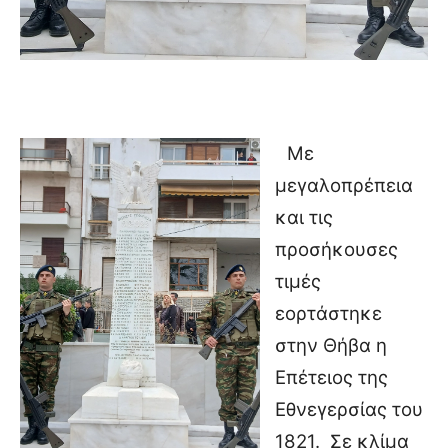
Με
μεγαλοπρέπεια
και τις
προσήκουσες
τιμές
εορτάστηκε
στην Θήβα η
Επέτειος της
Εθνεγερσίας του
1821.
Σε κλίμα