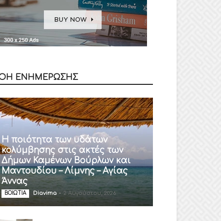
ΟΗ ΕΝΗΜΕΡΩΣΗΣ
Η ποιότητα των υδάτων
κολύμβησης στις ακτές των
Δήμων Καμένων Βούρλων και
Μαντουδίου – Λίμνης – Αγίας
Άννας
Diavima
-
2 Αυγούστου, 2026
ΒΟΙΩΤΙΑ