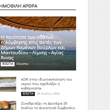
ΗΜΟΦΙΛΗ ΑΡΘΡΑ
Η ποιότητα των υδάτων
κολύμβησης στις ακτές των
Δήμων Καμένων Βούρλων και
Μαντουδίου – Λίμνης – Αγίας
Άννας
Diavima
-
2 Αυγούστου, 2026
ΒΟΙΩΤΙΑ
«ΟΧΙ στην ιδιωτικοποίηση του
νερού που σχεδιάζει η
κυβέρνηση»
24 Ιουλίου, 2026
ΒΟΙΩΤΙΑ
Συνεδριάζει τη Δευτέρα 20
Ιουλίου το Διοικητικό Συμβούλιο