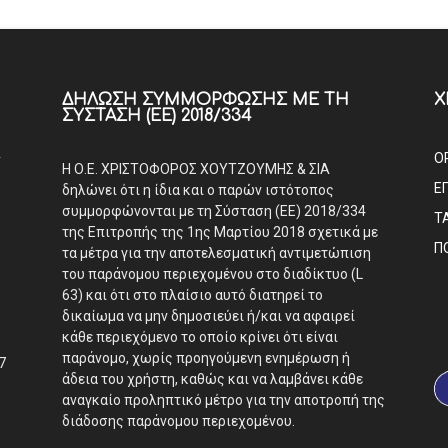
ΔΉΛΩΣΗ ΣΥΜΜΌΡΦΩΣΗΣ ΜΕ ΤΗ
Χ
ΣΎΣΤΑΣΗ (ΕΕ) 2018/334
Α
Ο
Η Ο.Ε. ΧΡΙΣΤΟΦΟΡΟΣ ΧΟΥΤΖΟΥΜΗΣ & ΣΙΑ
Ε
δηλώνει ότι η ίδια και ο παρών ιστότοπος
συμμορφώνονται με τη Σύσταση (ΕΕ) 2018/334
Τ
της Επιτροπής της 1ης Μαρτίου 2018 σχετικά με
Π
τα μέτρα για την αποτελεσματική αντιμετώπιση
του παράνομου περιεχομένου στο διαδίκτυο (L
63) και ότι στο πλαίσιο αυτό διατηρεί το
δικαίωμα να μην δημοσιεύει ή/και να αφαιρεί
κάθε περιεχόμενο το οποίο κρίνει ότι είναι
παράνομο, χωρίς προηγούμενη ενημέρωση ή
7
άδεια του χρήστη, καθώς και να λαμβάνει κάθε
αναγκαίο προληπτικό μέτρο για την αποτροπή της
διάδοσης παράνομου περιεχομένου.