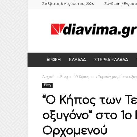
Σάββατο, 8 Αυγούστου, 2026
Σύνδεση / Εγγρα
DIAVIMA.GR
ΕΒΔΟΜΑΔΙΑΙΑ
ΠΟΛΙΤΙΚΗ
ΣΑΤΙΡΙΚΗ
ΕΦΗΜΕΡΙΔΑ
ΣΤΕΡΕΑΣ
ΕΛΛΑΔΑΣ,
ΑΡΧΙΚΗ
ΕΛΛΑΔΑ
ΣΤΕΡΕΑ ΕΛΛΑΔΑ
ΒΟΙΩΤΙΑ,
ΛΙΒΑΔΕΙΑ,
Αρχική
ΘΗΒΑ
Blog
“Ο Κήπος των Τεμπών μας δίνει οξυ
Blog
“Ο Κήπος των Τ
οξυγόνο” στο 1ο
Ορχομενού