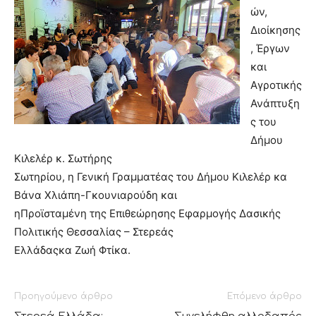
ών,
Διοίκησης
, Έργων
και
Αγροτικής
Ανάπτυξη
ς του
Δήμου
Κιλελέρ κ. Σωτήρης
Σωτηρίου, η Γενική Γραμματέας του Δήμου Κιλελέρ κα
Βάνα Χλιάπη-Γκουνιαρούδη και
ηΠροϊσταμένη της Επιθεώρησης Εφαρμογής Δασικής
Πολιτικής Θεσσαλίας – Στερεάς
Ελλάδαςκα Ζωή Φτίκα.
Προηγούμενο άρθρο
Επόμενο άρθρο