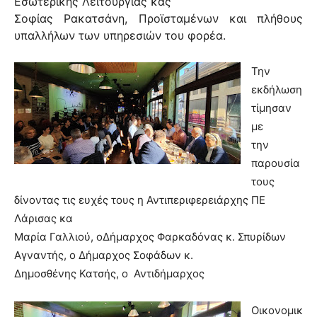
Εσωτερικής Λειτουργίας κας
Σοφίας Ρακατσάνη, Προϊσταμένων και πλήθους
υπαλλήλων των υπηρεσιών του φορέα.
Την
εκδήλωση
τίμησαν
με
την
παρουσία
τους
δίνοντας τις ευχές τους η Αντιπεριφερειάρχης ΠΕ
Λάρισας κα
Μαρία Γαλλιού, οΔήμαρχος Φαρκαδόνας κ. Σπυρίδων
Αγναντής, ο Δήμαρχος Σοφάδων κ.
Δημοσθένης Κατσής, ο
Αντιδήμαρχος
Οικονομικ