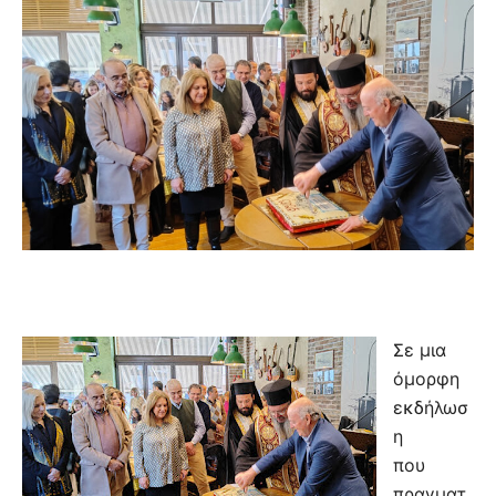
Σε μια
όμορφη
εκδήλωσ
η
που
πραγματ