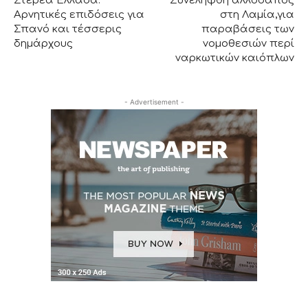
Στερεά Ελλάδα:
Συνελήφθη αλλοδαπός
Αρνητικές επιδόσεις για
στη Λαμία,για
Σπανό και τέσσερις
παραβάσεις των
δημάρχους
νομοθεσιών περί
ναρκωτικών καιόπλων
- Advertisement -