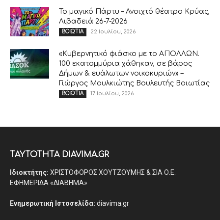
Το μαγικό Πάρτυ – Ανοιχτό θέατρο Κρύας,
Λιβαδειά 26-7-2026
22 Ιουλίου, 2026
ΒΟΙΩΤΙΑ
«Κυβερνητικό φιάσκο με το ΑΠΟΛΛΩΝ.
100 εκατομμύρια χάθηκαν, σε βάρος
Δήμων & ευάλωτων νοικοκυριών» –
Γιώργος Μουλκιώτης Βουλευτής Βοιωτίας
17 Ιουλίου, 2026
ΒΟΙΩΤΙΑ
ΤΑΥΤΟΤΗΤΑ DIAVIMA.GR
Ιδιοκτήτης:
ΧΡΙΣΤΟΦΟΡΟΣ ΧΟΥΤΖΟΥΜΗΣ & ΣΙΑ Ο.Ε.
ΕΦΗΜΕΡΙΔΑ «ΔΙΑΒΗΜΑ»
Ενημερωτική Ιστοσελίδα:
diavima.gr