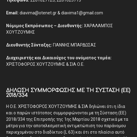
Τηλέφωνα:
2261027123, 2261023715
Email:
diavima@otenet.gr & diavima1@gmail.com
Νόμιμος Εκπρόσωπος – Διευθυντής:
ΧΑΡΑΛΑΜΠΟΣ
ΧΟΥΤΖΟΥΜΗΣ
Διευθυντής Σύνταξης:
ΓΙΑΝΝΗΣ ΜΠΑΡΔΩΣΑΣ
Διαχειριστής και Δικαιούχος του ονόματος τομέα:
ΧΡΙΣΤΟΦΟΡΟΣ ΧΟΥΤΖΟΥΜΗΣ & ΣΙΑ Ο.Ε.
ΔΉΛΩΣΗ ΣΥΜΜΌΡΦΩΣΗΣ ΜΕ ΤΗ ΣΎΣΤΑΣΗ (ΕΕ)
2018/334
Η Ο.Ε. ΧΡΙΣΤΟΦΟΡΟΣ ΧΟΥΤΖΟΥΜΗΣ & ΣΙΑ δηλώνει ότι η ίδια
και ο παρών ιστότοπος συμμορφώνονται με τη Σύσταση (ΕΕ)
2018/334 της Επιτροπής της 1ης Μαρτίου 2018 σχετικά με τα
μέτρα για την αποτελεσματική αντιμετώπιση του παράνομου
περιεχομένου στο διαδίκτυο (L 63) και ότι στο πλαίσιο αυτό