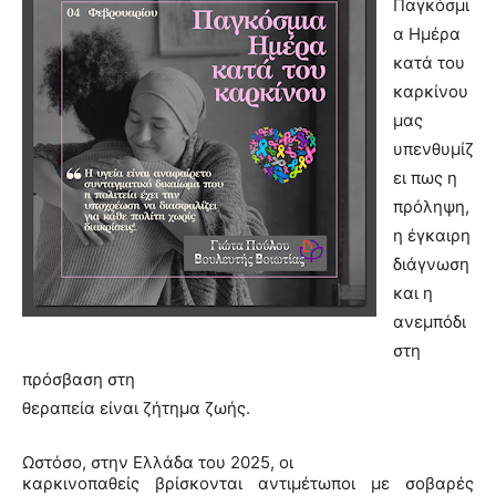
Παγκόσμι
α Ημέρα
κατά του
καρκίνου
μας
υπενθυμίζ
ει πως η
πρόληψη,
η έγκαιρη
διάγνωση
και η
ανεμπόδι
στη
πρόσβαση στη
θεραπεία είναι ζήτημα ζωής.
Ωστόσο, στην Ελλάδα του 2025, οι
καρκινοπαθείς βρίσκονται αντιμέτωποι με σοβαρές