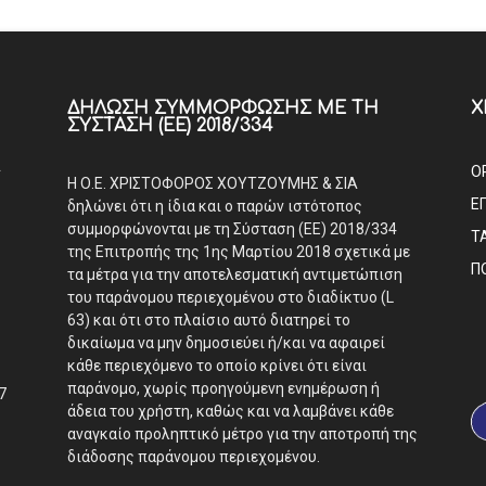
ΔΉΛΩΣΗ ΣΥΜΜΌΡΦΩΣΗΣ ΜΕ ΤΗ
Χ
ΣΎΣΤΑΣΗ (ΕΕ) 2018/334
Α
Ο
Η Ο.Ε. ΧΡΙΣΤΟΦΟΡΟΣ ΧΟΥΤΖΟΥΜΗΣ & ΣΙΑ
Ε
δηλώνει ότι η ίδια και ο παρών ιστότοπος
συμμορφώνονται με τη Σύσταση (ΕΕ) 2018/334
Τ
της Επιτροπής της 1ης Μαρτίου 2018 σχετικά με
Π
τα μέτρα για την αποτελεσματική αντιμετώπιση
του παράνομου περιεχομένου στο διαδίκτυο (L
63) και ότι στο πλαίσιο αυτό διατηρεί το
δικαίωμα να μην δημοσιεύει ή/και να αφαιρεί
κάθε περιεχόμενο το οποίο κρίνει ότι είναι
παράνομο, χωρίς προηγούμενη ενημέρωση ή
7
άδεια του χρήστη, καθώς και να λαμβάνει κάθε
αναγκαίο προληπτικό μέτρο για την αποτροπή της
διάδοσης παράνομου περιεχομένου.