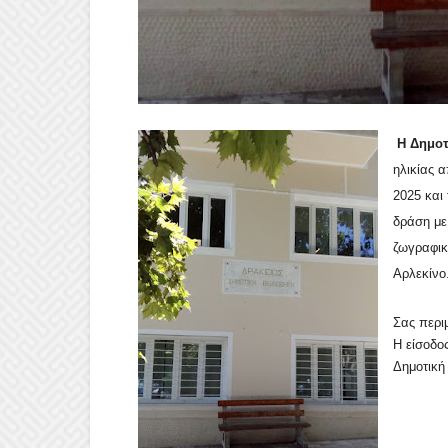
Η Δημοτ
ηλικίας 
2025 και
δράση με
ζωγραφική
Αρλεκίνο
Σας περι
Η είσοδο
Δημοτική