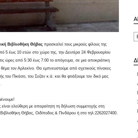
Α
Α
ική Βιβλιοθήκη Θήβας
προσκαλεί τους μικρούς φίλους της
από 5 έως 10 ετών στο χώρο της, την Δευτέρα 24 Φεβρουαρίου
 τις ώρες από 5:30 έως 7:00 το απόγευμα, σε μια αποκριάτικη
Δ
 θέμα τον Αρλεκίνο.
Θα εμπνευστούμε από σχετικούς πίνακες
ς του Πικάσο, του Σεζάν κ.ά. και θα φτιάξουμε τον δικό μας
.
μένουμε!
ς είναι ελεύθερη με απαραίτητη τη δήλωση συμμετοχής στη
 Βιβλιοθήκη Θήβας, Οιδίποδος & Πινδάρου ή στο τηλ:2262027400.