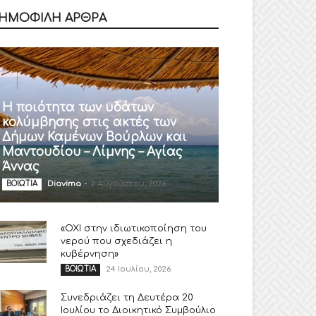
ΗΜΟΦΙΛΗ ΑΡΘΡΑ
Η ποιότητα των υδάτων
κολύμβησης στις ακτές των
Δήμων Καμένων Βούρλων και
Μαντουδίου – Λίμνης – Αγίας
Άννας
Diavima
-
2 Αυγούστου, 2026
ΒΟΙΩΤΙΑ
«ΟΧΙ στην ιδιωτικοποίηση του
νερού που σχεδιάζει η
κυβέρνηση»
24 Ιουλίου, 2026
ΒΟΙΩΤΙΑ
Συνεδριάζει τη Δευτέρα 20
Ιουλίου το Διοικητικό Συμβούλιο