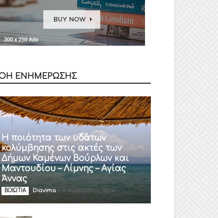
ΟΗ ΕΝΗΜΕΡΩΣΗΣ
Η ποιότητα των υδάτων
κολύμβησης στις ακτές των
Δήμων Καμένων Βούρλων και
Μαντουδίου – Λίμνης – Αγίας
Άννας
Diavima
-
2 Αυγούστου, 2026
ΒΟΙΩΤΙΑ