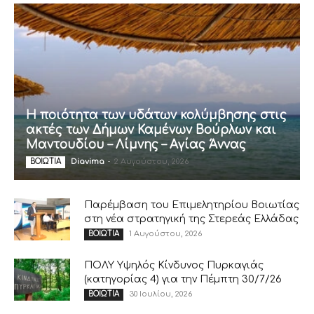
Η ποιότητα των υδάτων κολύμβησης στις
ακτές των Δήμων Καμένων Βούρλων και
Μαντουδίου – Λίμνης – Αγίας Άννας
Diavima
-
2 Αυγούστου, 2026
ΒΟΙΩΤΙΑ
Παρέμβαση του Επιμελητηρίου Βοιωτίας
στη νέα στρατηγική της Στερεάς Ελλάδας
1 Αυγούστου, 2026
ΒΟΙΩΤΙΑ
ΠΟΛΥ Υψηλός Κίνδυνος Πυρκαγιάς
(κατηγορίας 4) για την Πέμπτη 30/7/26
30 Ιουλίου, 2026
ΒΟΙΩΤΙΑ