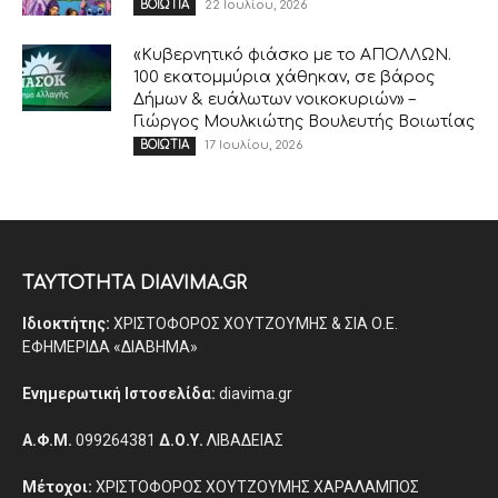
22 Ιουλίου, 2026
ΒΟΙΩΤΙΑ
«Κυβερνητικό φιάσκο με το ΑΠΟΛΛΩΝ.
100 εκατομμύρια χάθηκαν, σε βάρος
Δήμων & ευάλωτων νοικοκυριών» –
Γιώργος Μουλκιώτης Βουλευτής Βοιωτίας
17 Ιουλίου, 2026
ΒΟΙΩΤΙΑ
ΤΑΥΤΟΤΗΤΑ DIAVIMA.GR
Ιδιοκτήτης:
ΧΡΙΣΤΟΦΟΡΟΣ ΧΟΥΤΖΟΥΜΗΣ & ΣΙΑ Ο.Ε.
ΕΦΗΜΕΡΙΔΑ «ΔΙΑΒΗΜΑ»
Ενημερωτική Ιστοσελίδα:
diavima.gr
Α.Φ.Μ.
099264381
Δ.Ο.Υ.
ΛΙΒΑΔΕΙΑΣ
Μέτοχοι:
ΧΡΙΣΤΟΦΟΡΟΣ ΧΟΥΤΖΟΥΜΗΣ ΧΑΡΑΛΑΜΠΟΣ