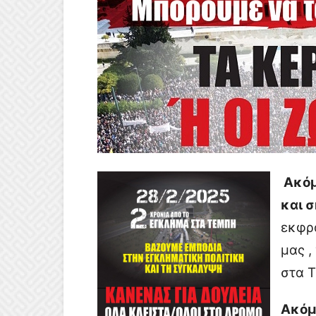
Ακό
και 
εκφρά
μας ,
στα 
Ακόμ