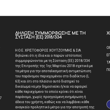
ΔΉΛΩΣΗ ΣΥΜΜΌΡΦΩΣΗΣ ΜΕ ΤΗ
Χ
ΣΎΣΤΑΣΗ (ΕΕ) 2018/334
Α
Ο
Η Ο.Ε. ΧΡΙΣΤΟΦΟΡΟΣ ΧΟΥΤΖΟΥΜΗΣ & ΣΙΑ
Ε
δηλώνει ότι η ίδια και ο παρών ιστότοπος
συμμορφώνονται με τη Σύσταση (ΕΕ) 2018/334
Τ
της Επιτροπής της 1ης Μαρτίου 2018 σχετικά με
Π
τα μέτρα για την αποτελεσματική αντιμετώπιση
του παράνομου περιεχομένου στο διαδίκτυο (L
63) και ότι στο πλαίσιο αυτό διατηρεί το
δικαίωμα να μην δημοσιεύει ή/και να αφαιρεί
κάθε περιεχόμενο το οποίο κρίνει ότι είναι
παράνομο, χωρίς προηγούμενη ενημέρωση ή
7
άδεια του χρήστη, καθώς και να λαμβάνει κάθε
αναγκαίο προληπτικό μέτρο για την αποτροπή της