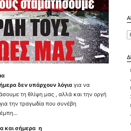
Α
Α
Δ
μα
σήμερα δεν υπάρχουν λόγια
για να
σουμε τη θλίψη μας , αλλά και την οργή
 για την τραγωδία που συνέβη
Τέμπη…
α και σήμερα
η