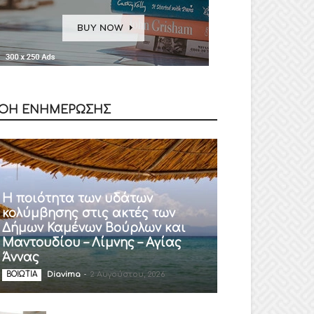
ΟΗ ΕΝΗΜΕΡΩΣΗΣ
Η ποιότητα των υδάτων
κολύμβησης στις ακτές των
Δήμων Καμένων Βούρλων και
Μαντουδίου – Λίμνης – Αγίας
Άννας
Diavima
-
2 Αυγούστου, 2026
ΒΟΙΩΤΙΑ