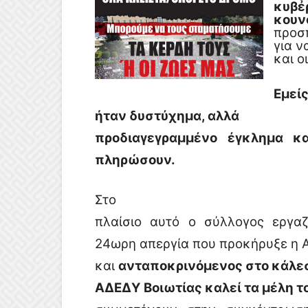
κυβέ
κουν
προσ
για ν
και ο
Εμεί
ήταν δυστύχημα,
αλλά
προδιαγεγραμμένο έγκλημα κα
πληρώσουν.
Στο
πλαίσιο αυτό ο σύλλογος εργ
24ωρη απεργία που προκήρυξε η 
και
ανταποκρινόμενος στο κάλε
ΑΔΕΔΥ Βοιωτίας καλεί τα μέλη τ