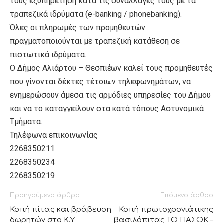
τους εξυπηρέτηση κατά τις συναλλαγές τους με τα
τραπεζικά ιδρύματα (e-banking / phonebanking).
Όλες οι πληρωμές των προμηθευτών
πραγματοποιούνται με τραπεζική κατάθεση σε
πιστωτικά ιδρύματα.
Ο Δήμος Αλιάρτου – Θεσπιέων καλεί τους προμηθευτές
που γίνονται δέκτες τέτοιων τηλεφωνημάτων, να
ενημερώσουν άμεσα τις αρμόδιες υπηρεσίες του Δήμου
και να το καταγγείλουν στα κατά τόπους Αστυνομικά
Τμήματα.
Τηλέφωνα επικοινωνίας
2268350211
2268350234
2268350219
Προηγούμενο άρθρο
Επόμενο άρθρο
Κοπή πίτας και βράβευση
Κοπή πρωτοχρονιάτικης
δωρητών στο Κ.Υ
βασιλόπιτας ΤΟ ΠΑΣΟΚ –