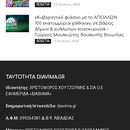
22 Ιουλίου, 2026
ΒΟΙΩΤΙΑ
«Κυβερνητικό φιάσκο με το ΑΠΟΛΛΩΝ.
100 εκατομμύρια χάθηκαν, σε βάρος
Δήμων & ευάλωτων νοικοκυριών» –
Γιώργος Μουλκιώτης Βουλευτής Βοιωτίας
17 Ιουλίου, 2026
ΒΟΙΩΤΙΑ
ΤΑΥΤΟΤΗΤΑ DIAVIMA.GR
Ιδιοκτήτης:
ΧΡΙΣΤΟΦΟΡΟΣ ΧΟΥΤΖΟΥΜΗΣ & ΣΙΑ Ο.Ε.
ΕΦΗΜΕΡΙΔΑ «ΔΙΑΒΗΜΑ»
Ενημερωτική Ιστοσελίδα:
diavima.gr
Α.Φ.Μ.
099264381
Δ.Ο.Υ.
ΛΙΒΑΔΕΙΑΣ