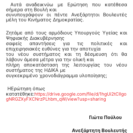
Αυτά αναδεικνύω με Ερώτηση που κατέθεσα
σήμερα στη Βουλή και
συνυπογράφουν οι πέντε Ανεξάρτητοι Βουλευτές
μέλη του Κινήματος Δημοκρατίας.
Ζητάμε από τους αρμόδιους Υπουργούς Υγείας και
Ψηφιακής Διακυβέρνησης
σαφείς απαντήσεις για τις πολιτικές και
επιχειρησιακές ευθύνες για την αποτυχία
του νέου συστήματος και τη δέσμευση ότι θα
λάβουν άμεσα μέτρα για την ολική και
πλήρη αποκατάσταση της λειτουργίας του νέου
συστήματος της ΗΔΙΚΑ με
συγκεκριμένο χρονοδιάγραμμα υλοποίησης;
H
Ερώτηση όπως
κατατέθηκε:
https://drive.google.com/file/d/1hgUi2tCIlgo
gNRGZXyFXCNrzPLhbm_qW/view?usp=sharing
Γιώτα Πούλου
Ανεξάρτητη Βουλευτής