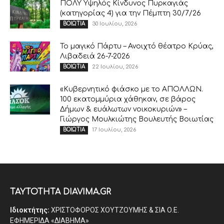
ΠΟΛΥ Υψηλός Κίνδυνος Πυρκαγιάς
(κατηγορίας 4) για την Πέμπτη 30/7/26
30 Ιουλίου, 2026
ΒΟΙΩΤΙΑ
Το μαγικό Πάρτυ – Ανοιχτό θέατρο Κρύας,
Λιβαδειά 26-7-2026
22 Ιουλίου, 2026
ΒΟΙΩΤΙΑ
«Κυβερνητικό φιάσκο με το ΑΠΟΛΛΩΝ.
100 εκατομμύρια χάθηκαν, σε βάρος
Δήμων & ευάλωτων νοικοκυριών» –
Γιώργος Μουλκιώτης Βουλευτής Βοιωτίας
17 Ιουλίου, 2026
ΒΟΙΩΤΙΑ
ΤΑΥΤΟΤΗΤΑ DIAVIMA.GR
Ιδιοκτήτης:
ΧΡΙΣΤΟΦΟΡΟΣ ΧΟΥΤΖΟΥΜΗΣ & ΣΙΑ Ο.Ε.
ΕΦΗΜΕΡΙΔΑ «ΔΙΑΒΗΜΑ»