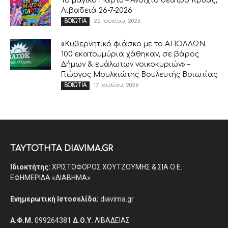
Το μαγικό Πάρτυ – Ανοιχτό θέατρο Κρύας,
Λιβαδειά 26-7-2026
22 Ιουλίου, 2026
ΒΟΙΩΤΙΑ
«Κυβερνητικό φιάσκο με το ΑΠΟΛΛΩΝ.
100 εκατομμύρια χάθηκαν, σε βάρος
Δήμων & ευάλωτων νοικοκυριών» –
Γιώργος Μουλκιώτης Βουλευτής Βοιωτίας
17 Ιουλίου, 2026
ΒΟΙΩΤΙΑ
ΤΑΥΤΟΤΗΤΑ DIAVIMA.GR
Ιδιοκτήτης:
ΧΡΙΣΤΟΦΟΡΟΣ ΧΟΥΤΖΟΥΜΗΣ & ΣΙΑ Ο.Ε.
ΕΦΗΜΕΡΙΔΑ «ΔΙΑΒΗΜΑ»
Ενημερωτική Ιστοσελίδα:
diavima.gr
Α.Φ.Μ.
099264381
Δ.Ο.Υ.
ΛΙΒΑΔΕΙΑΣ