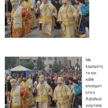
Με
λαμπρότη
τα και
κάθε
επισημότ
ητα η
Λιβαδειά
γιόρτασε