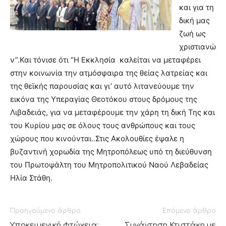
και για τη
δική μας
ζωή ως
χριστιανώ
ν”.Και τόνισε ότι “Η Εκκλησία καλείται να μεταφέρει
στην κοινωνία την ατμόσφαιρα της θείας λατρείας και
της θεϊκής παρουσίας και γι’ αυτό λιτανεύουμε την
εικόνα της Υπεραγίας Θεοτόκου στους δρόμους της
Λιβαδειάς, για να μεταφέρουμε την χάρη τη δική Της και
του Κυρίου μας σε όλους τους ανθρώπους και τους
χώρους που κινούνται.
Στις Ακολουθίες έψαλε η
.
βυζαντινή χορωδία της Μητροπόλεως υπό τη διεύθυνση
του Πρωτοψάλτη του Μητροπολιτικού Ναού Λεβαδείας
Ηλία Στάθη.
Προηγούμενο άρθρο
Επόμενο άρθρο
Υποκειμενική φτώχεια:
Συνάντηση Κτιστάκη με