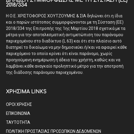
ΔΉΛΩΣΗ ΣΥΜΜΌΡΦΩΣΗΣ ΜΕ ΤΗ ΣΎΣΤΑΣΗ (ΕΕ)
2018/334
Η Ο.Ε. ΧΡΙΣΤΟΦΟΡΟΣ ΧΟΥΤΖΟΥΜΗΣ & ΣΙΑ δηλώνει ότι η ίδια
και ο παρών ιστότοπος συμμορφώνονται με τη Σύσταση (ΕΕ)
2018/334 της Επιτροπής της 1ης Μαρτίου 2018 σχετικά με τα
μέτρα για την αποτελεσματική αντιμετώπιση του παράνομου
περιεχομένου στο διαδίκτυο (L 63) και ότι στο πλαίσιο αυτό
διατηρεί το δικαίωμα να μην δημοσιεύει ή/και να αφαιρεί κάθε
περιεχόμενο το οποίο κρίνει ότι είναι παράνομο, χωρίς
προηγούμενη ενημέρωση ή άδεια του χρήστη, καθώς και να
λαμβάνει κάθε αναγκαίο προληπτικό μέτρο για την αποτροπή
της διάδοσης παράνομου περιεχομένου.
ΧΡΗΣΙΜΑ LINKS
ΟΡΟΙ ΧΡΗΣΗΣ
ΕΠΙΚΟΙΝΩΝΙΑ
ΤΑΥΤΟΤΗΤΑ
ΠΟΛΙΤΙΚΗ ΠΡΟΣΤΑΣΙΑΣ ΠΡΟΣΩΠΙΚΩΝ ΔΕΔΟΜΕΝΩΝ