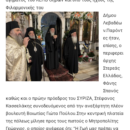
Φιλαρμονικής του
Δήμου
Λεβαδέω
ν.Παρόντ
ες ήταν,
επίσης, ο
περιφερει
άρχης
Στερεάς
Ελλάδας,
Φάνης
Σπανός
καθώς και ο πρώην πρόεδρος του ΣΥΡΙΖΑ, Στέφανος
Κασσελάκης συνοδευόμενος από την ανεξάρτητη πλέον
βουλευτή Βοιωτίας Γιώτα Πούλου.Στην κεντρική πλατεία
της πόλεως μίλησε προς τους πιστούς ο Μητροπολίτης
Γεώργιος, ο οποίος ανέφερε ότι: “Η ζωή μας πρέπει να