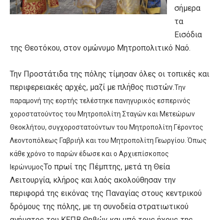
σήμερα
τα
Εισόδια
της Θεοτόκου, στον ομώνυμο Μητροπολιτικό Ναό.
Την Προστάτιδα της πόλης τίμησαν όλες οι τοπικές και
περιφερειακές αρχές, μαζί με πλήθος πιστών.
Την
παραμονή της εορτής τελέστηκε πανηγυρικός εσπερινός
χοροστατούντος του Μητροπολίτη Σταγών και Μετεώρων
Θεοκλήτου, συγχοροστατούντων του Μητροπολίτη Γέροντος
Λεοντοπόλεως Γαβριήλ και του Μητροπολίτη Γεωργίου. Όπως
κάθε χρόνο το παρών έδωσε και ο Αρχιεπίσκοπος
Το πρωί της Πέμπτης, μετά τη Θεία
Ιερώνυμος
Λειτουργία, κλήρος και λαός ακολούθησαν την
περιφορά της εικόνας της Παναγίας στους κεντρικού
δρόμους της πόλης, με τη συνοδεία στρατιωτικού
αγήματος του ΚΕΠΒ Θηβών και υπό τους ήχους της