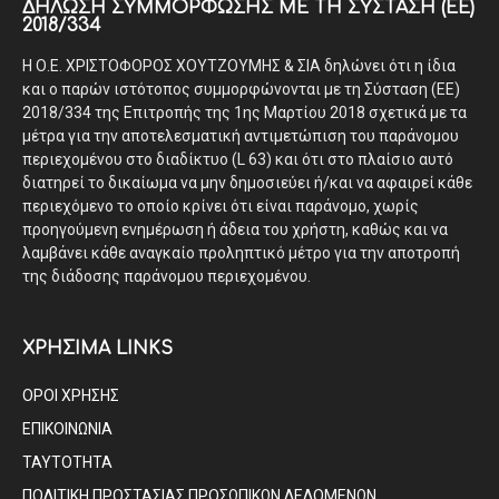
ΔΉΛΩΣΗ ΣΥΜΜΌΡΦΩΣΗΣ ΜΕ ΤΗ ΣΎΣΤΑΣΗ (ΕΕ)
2018/334
Η Ο.Ε. ΧΡΙΣΤΟΦΟΡΟΣ ΧΟΥΤΖΟΥΜΗΣ & ΣΙΑ δηλώνει ότι η ίδια
και ο παρών ιστότοπος συμμορφώνονται με τη Σύσταση (ΕΕ)
2018/334 της Επιτροπής της 1ης Μαρτίου 2018 σχετικά με τα
μέτρα για την αποτελεσματική αντιμετώπιση του παράνομου
περιεχομένου στο διαδίκτυο (L 63) και ότι στο πλαίσιο αυτό
διατηρεί το δικαίωμα να μην δημοσιεύει ή/και να αφαιρεί κάθε
περιεχόμενο το οποίο κρίνει ότι είναι παράνομο, χωρίς
προηγούμενη ενημέρωση ή άδεια του χρήστη, καθώς και να
λαμβάνει κάθε αναγκαίο προληπτικό μέτρο για την αποτροπή
της διάδοσης παράνομου περιεχομένου.
ΧΡΗΣΙΜΑ LINKS
ΟΡΟΙ ΧΡΗΣΗΣ
ΕΠΙΚΟΙΝΩΝΙΑ
ΤΑΥΤΟΤΗΤΑ
ΠΟΛΙΤΙΚΗ ΠΡΟΣΤΑΣΙΑΣ ΠΡΟΣΩΠΙΚΩΝ ΔΕΔΟΜΕΝΩΝ