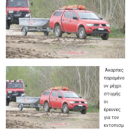
Άκαρπες
παραμένο
υν μέχρι
στιγμής
οι
έρευνες
για τον
εντοπισμ