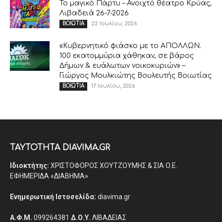
Το μαγικό Πάρτυ – Ανοιχτό θέατρο Κρύας,
Λιβαδειά 26-7-2026
22 Ιουλίου, 2026
ΒΟΙΩΤΙΑ
«Κυβερνητικό φιάσκο με το ΑΠΟΛΛΩΝ.
100 εκατομμύρια χάθηκαν, σε βάρος
Δήμων & ευάλωτων νοικοκυριών» –
Γιώργος Μουλκιώτης Βουλευτής Βοιωτίας
17 Ιουλίου, 2026
ΒΟΙΩΤΙΑ
ΤΑΥΤΟΤΗΤΑ DIAVIMA.GR
Ιδιοκτήτης:
ΧΡΙΣΤΟΦΟΡΟΣ ΧΟΥΤΖΟΥΜΗΣ & ΣΙΑ Ο.Ε.
ΕΦΗΜΕΡΙΔΑ «ΔΙΑΒΗΜΑ»
Ενημερωτική Ιστοσελίδα:
diavima.gr
Α.Φ.Μ.
099264381
Δ.Ο.Υ.
ΛΙΒΑΔΕΙΑΣ