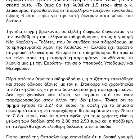
σκοπό αυτό. «Το θέμα θα έχει λυθεί σε 1,5 έτος» είπε ο κ.
Σταϊκούρας, προσθέτοντας ότι παράλληλα «τρέχουν» εργολαβίες
ύψους 6 εκατ. ευρώ για την κοπή δέντρων κατά μήκος του
δικτύου.
Την ίδια στιγμή βρίσκονται σε εξέλιξη διάφοροι διαγωνισμοί για
την αναβάθμιση του ελληνικού σιδηροδρόμου, όπως η γραμμή
Νέα Καρβάλη – Τοξότες, που θα συνδέσει τον σιδηρόδρομο με
το εμπορευματικό λιμάνι της Καβάλας. «Η Ελλάδα έχει τεράστιο
συγκριτικό πλεονέκτημα. Θεωρώ ότι ο σιδηρόδρομος θα πρέπει
να τείνει προς τη μεταφορά εμπορευμάτων, συνδέοντας τα
λιμάνια μας με την Ευρώπη» τόνισε ο Υπουργός Υποδομών και
Μεταφορών.
Πέρα από τον θέμα του σιδηροδρόμου, η συζήτηση επεκτάθηκε
και στους οδικούς άξονες, με τον κ. Σταϊκούρα να χαρακτηρίζει
την Αττική Οδό ως «την πιο δύσκολη άσκηση που έχουμε κάνει.
Δεν έχει ξαναγίνει κάτι τέτοιο, να περάσει από τον έναν
παραχωρησιούχο στον άλλον την ίδια μέρα». Τόνισε ότι το
τίμημα έφτασε τα 3,27 δισ. ευρώ, τα οφέλη για τα δημόσια
οικονομικά από τη νέα παραχώρηση θα ξεπεράσουν στην 25ετία
τα 7 δισ. ευρώ, ενώ τα άμεσα οφέλη για τους χρήστες είναι η
μείωση των διοδίων από τα 2,80 στα 2,50 ευρώ και η πρόβλεψη
ότι τα ΑμεΑ θα έχουν ελεύθερη διέλευση από τα διόδια.
Για το μετρό της Θεσσαλονίκης επανέλαβε ότι η βασική γραμμή