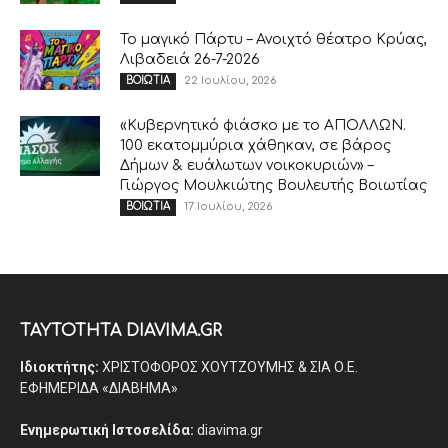
Το μαγικό Πάρτυ – Ανοιχτό θέατρο Κρύας,
Λιβαδειά 26-7-2026
22 Ιουλίου, 2026
ΒΟΙΩΤΙΑ
«Κυβερνητικό φιάσκο με το ΑΠΟΛΛΩΝ.
100 εκατομμύρια χάθηκαν, σε βάρος
Δήμων & ευάλωτων νοικοκυριών» –
Γιώργος Μουλκιώτης Βουλευτής Βοιωτίας
17 Ιουλίου, 2026
ΒΟΙΩΤΙΑ
ΤΑΥΤΟΤΗΤΑ DIAVIMA.GR
Ιδιοκτήτης:
ΧΡΙΣΤΟΦΟΡΟΣ ΧΟΥΤΖΟΥΜΗΣ & ΣΙΑ Ο.Ε.
ΕΦΗΜΕΡΙΔΑ «ΔΙΑΒΗΜΑ»
Ενημερωτική Ιστοσελίδα:
diavima.gr