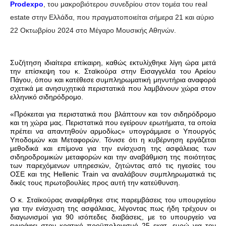
Prodexpo
, του μακροβιότερου συνεδρίου στον τομέα του real
estate στην Ελλάδα, που πραγματοποιείται σήμερα 21 και αύριο
22 Οκτωβρίου 2024 στο Μέγαρο Μουσικής Αθηνών.
Συζήτηση ιδιαίτερα επίκαιρη, καθώς εκτυλίχθηκε λίγη ώρα μετά
την επίσκεψη του κ. Σταϊκούρα στην Εισαγγελέα του Αρείου
Πάγου, όπου και κατέθεσε συμπληρωματική μηνυτήρια αναφορά
σχετικά με ανησυχητικά περιστατικά που λαμβάνουν χώρα στον
ελληνικό σιδηρόδρομο.
«Πρόκειται για περιστατικά που βλάπτουν και τον σιδηρόδρομο
και τη χώρα μας. Περιστατικά που εγείρουν ερωτήματα, τα οποία
πρέπει να απαντηθούν αρμοδίως» υπογράμμισε ο Υπουργός
Υποδομών και Μεταφορών. Τόνισε ότι η κυβέρνηση εργάζεται
μεθοδικά και επίμονα για την ενίσχυση της ασφάλειας των
σιδηροδρομικών μεταφορών και την αναβάθμιση της ποιότητας
των παρεχόμενων υπηρεσιών, ζητώντας από τις ηγεσίες του
ΟΣΕ και της Hellenic Train να αναλάβουν συμπληρωματικά τις
δικές τους πρωτοβουλίες προς αυτή την κατεύθυνση.
Ο κ. Σταϊκούρας αναφέρθηκε στις παρεμβάσεις του υπουργείου
για την ενίσχυση της ασφάλειας, λέγοντας πως ήδη τρέχουν οι
διαγωνισμοί για 90 ισόπεδες διαβάσεις, με το υπουργείο να
εγγράφει στον κρατικό προϋπολογισμό 25 εκατ. ευρώ για τον