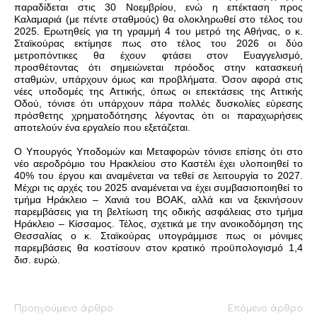
παραδίδεται στις 30 Νοεμβρίου, ενώ η επέκταση προς
Καλαμαριά (με πέντε σταθμούς) θα ολοκληρωθεί στο τέλος του
2025. Ερωτηθείς για τη γραμμή 4 του μετρό της Αθήνας, ο κ.
Σταϊκούρας εκτίμησε πως στο τέλος του 2026 οι δύο
μετροπόντικες θα έχουν φτάσει στον Ευαγγελισμό,
προσθέτοντας ότι σημειώνεται πρόοδος στην κατασκευή
σταθμών, υπάρχουν όμως και προβλήματα. Όσον αφορά στις
νέες υποδομές της Αττικής, όπως οι επεκτάσεις της Αττικής
Οδού, τόνισε ότι υπάρχουν πάρα πολλές δυσκολίες εύρεσης
πρόσθετης χρηματοδότησης λέγοντας ότι οι παραχωρήσεις
αποτελούν ένα εργαλείο που εξετάζεται.
Ο Υπουργός Υποδομών και Μεταφορών τόνισε επίσης ότι στο
νέο αεροδρόμιο του Ηρακλείου στο Καστέλι έχει υλοποιηθεί το
40% του έργου και αναμένεται να τεθεί σε λειτουργία το 2027.
Μέχρι τις αρχές του 2025 αναμένεται να έχει συμβασιοποιηθεί το
τμήμα Ηράκλειο – Χανιά του ΒΟΑΚ, αλλά και να ξεκινήσουν
παρεμβάσεις για τη βελτίωση της οδικής ασφάλειας στο τμήμα
Ηράκλειο – Κίσσαμος. Τέλος, σχετικά με την ανοικοδόμηση της
Θεσσαλίας ο κ. Σταϊκούρας υπογράμμισε πως οι μόνιμες
παρεμβάσεις θα κοστίσουν στον κρατικό προϋπολογισμό 1,4
δισ. ευρώ.
Προηγούμενο άρθρο
Επόμενο άρθρο