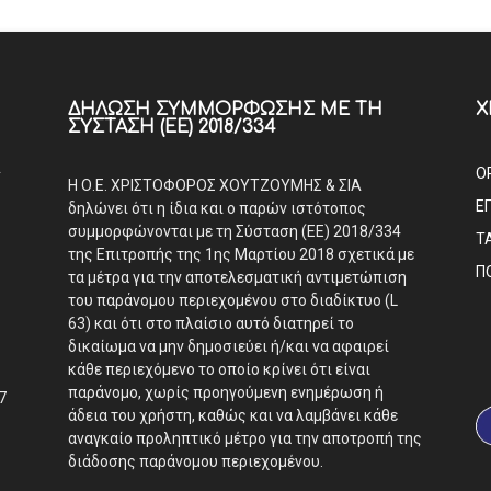
ΔΉΛΩΣΗ ΣΥΜΜΌΡΦΩΣΗΣ ΜΕ ΤΗ
Χ
ΣΎΣΤΑΣΗ (ΕΕ) 2018/334
Α
Ο
Η Ο.Ε. ΧΡΙΣΤΟΦΟΡΟΣ ΧΟΥΤΖΟΥΜΗΣ & ΣΙΑ
Ε
δηλώνει ότι η ίδια και ο παρών ιστότοπος
συμμορφώνονται με τη Σύσταση (ΕΕ) 2018/334
Τ
της Επιτροπής της 1ης Μαρτίου 2018 σχετικά με
Π
τα μέτρα για την αποτελεσματική αντιμετώπιση
του παράνομου περιεχομένου στο διαδίκτυο (L
63) και ότι στο πλαίσιο αυτό διατηρεί το
δικαίωμα να μην δημοσιεύει ή/και να αφαιρεί
κάθε περιεχόμενο το οποίο κρίνει ότι είναι
παράνομο, χωρίς προηγούμενη ενημέρωση ή
7
άδεια του χρήστη, καθώς και να λαμβάνει κάθε
αναγκαίο προληπτικό μέτρο για την αποτροπή της
διάδοσης παράνομου περιεχομένου.