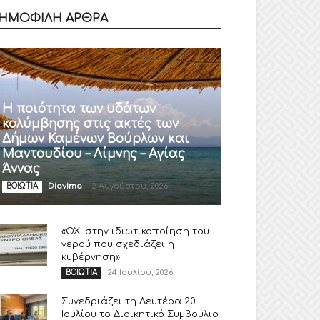
ΗΜΟΦΙΛΗ ΑΡΘΡΑ
Η ποιότητα των υδάτων
κολύμβησης στις ακτές των
Δήμων Καμένων Βούρλων και
Μαντουδίου – Λίμνης – Αγίας
Άννας
Diavima
-
2 Αυγούστου, 2026
ΒΟΙΩΤΙΑ
«ΟΧΙ στην ιδιωτικοποίηση του
νερού που σχεδιάζει η
κυβέρνηση»
24 Ιουλίου, 2026
ΒΟΙΩΤΙΑ
Συνεδριάζει τη Δευτέρα 20
Ιουλίου το Διοικητικό Συμβούλιο