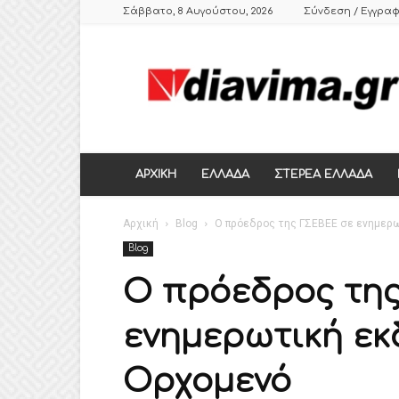
Σάββατο, 8 Αυγούστου, 2026
Σύνδεση / Εγγρα
DIAVIMA.GR
ΕΒΔΟΜΑΔΙΑΙΑ
ΠΟΛΙΤΙΚΗ
ΣΑΤΙΡΙΚΗ
ΕΦΗΜΕΡΙΔΑ
ΣΤΕΡΕΑΣ
ΕΛΛΑΔΑΣ,
ΑΡΧΙΚΗ
ΕΛΛΑΔΑ
ΣΤΕΡΕΑ ΕΛΛΑΔΑ
ΒΟΙΩΤΙΑ,
ΛΙΒΑΔΕΙΑ,
Αρχική
ΘΗΒΑ
Blog
Ο πρόεδρος της ΓΣΕΒΕΕ σε ενημερ
Blog
Ο πρόεδρος τη
ενημερωτική εκ
Ορχομενό