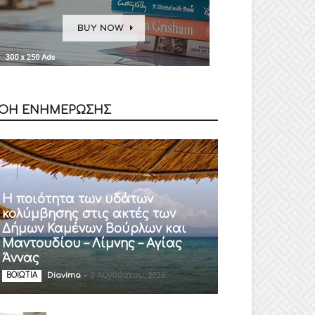
ΟΗ ΕΝΗΜΕΡΩΣΗΣ
Η ποιότητα των υδάτων
κολύμβησης στις ακτές των
Δήμων Καμένων Βούρλων και
Μαντουδίου – Λίμνης – Αγίας
Άννας
Diavima
-
2 Αυγούστου, 2026
ΒΟΙΩΤΙΑ