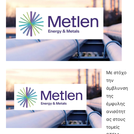
Με στόχο
την
άμβλυνση
της
έμφυλης
ανισότητ
ας στους
τομείς