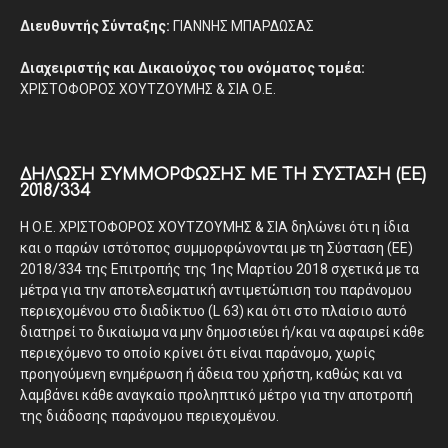
Διευθυντής Σύνταξης:
ΓΙΑΝΝΗΣ ΜΠΑΡΔΩΣΑΣ
Διαχειριστής και Δικαιούχος του ονόματος τομέα:
ΧΡΙΣΤΟΦΟΡΟΣ ΧΟΥΤΖΟΥΜΗΣ & ΣΙΑ Ο.Ε.
ΔΉΛΩΣΗ ΣΥΜΜΌΡΦΩΣΗΣ ΜΕ ΤΗ ΣΎΣΤΑΣΗ (ΕΕ)
2018/334
Η Ο.Ε. ΧΡΙΣΤΟΦΟΡΟΣ ΧΟΥΤΖΟΥΜΗΣ & ΣΙΑ δηλώνει ότι η ίδια
και ο παρών ιστότοπος συμμορφώνονται με τη Σύσταση (ΕΕ)
2018/334 της Επιτροπής της 1ης Μαρτίου 2018 σχετικά με τα
μέτρα για την αποτελεσματική αντιμετώπιση του παράνομου
περιεχομένου στο διαδίκτυο (L 63) και ότι στο πλαίσιο αυτό
διατηρεί το δικαίωμα να μην δημοσιεύει ή/και να αφαιρεί κάθε
περιεχόμενο το οποίο κρίνει ότι είναι παράνομο, χωρίς
προηγούμενη ενημέρωση ή άδεια του χρήστη, καθώς και να
λαμβάνει κάθε αναγκαίο προληπτικό μέτρο για την αποτροπή
της διάδοσης παράνομου περιεχομένου.