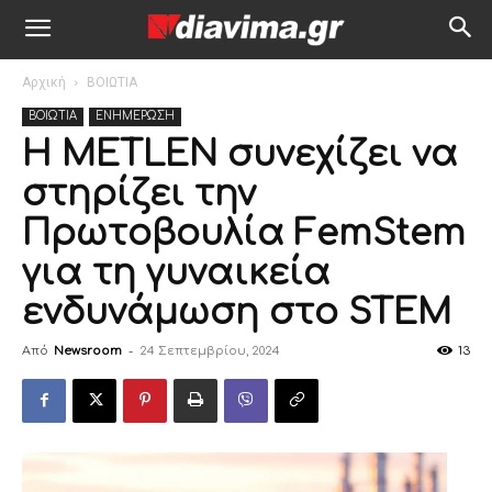
Αρχική
ΒΟΙΩΤΙΑ
ΒΟΙΩΤΙΑ
ΕΝΗΜΕΡΩΣΗ
Η METLEN συνεχίζει να
στηρίζει την
Πρωτοβουλία FemStem
για τη γυναικεία
ενδυνάμωση στο STEM
Από
Newsroom
-
24 Σεπτεμβρίου, 2024
13