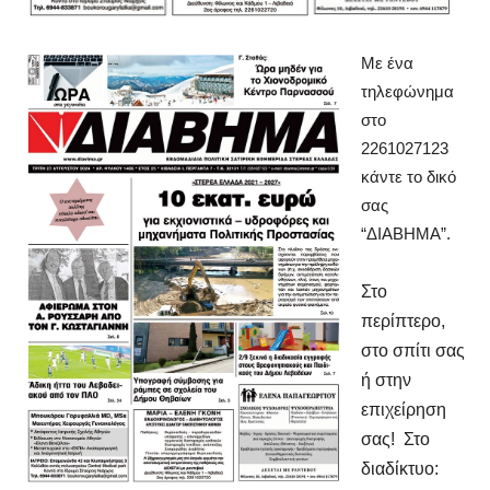
Με ένα
τηλεφώνημα
στο
2261027123
κάντε το δικό
σας
“ΔΙΑΒΗΜΑ”.
Στο
περίπτερο,
στο σπίτι σας
ή στην
επιχείρηση
σας! Στο
διαδίκτυο: