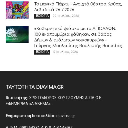
Το μαγικό Πάρτυ – Ανοιχτό θέατρο Κρύας,
Λιβαδειά 26-7-2026
22 Ιουλίου, 2026
ΒΟΙΩΤΙΑ
«Κυβερνητικό φιάσκο με το ΑΠΟΛΛΩΝ.
100 εκατομμύρια χάθηκαν, σε βάρος
Δήμων & ευάλωτων νοικοκυριών» –
Γιώργος Μουλκιώτης Βουλευτής Βοιωτίας
17 Ιουλίου, 2026
ΒΟΙΩΤΙΑ
ΤΑΥΤΟΤΗΤΑ DIAVIMA.GR
Ιδιοκτήτης:
ΧΡΙΣΤΟΦΟΡΟΣ ΧΟΥΤΖΟΥΜΗΣ & ΣΙΑ Ο.Ε.
ΕΦΗΜΕΡΙΔΑ «ΔΙΑΒΗΜΑ»
Ενημερωτική Ιστοσελίδα:
diavima.gr
Α.Φ.Μ.
099264381
Δ.Ο.Υ.
ΛΙΒΑΔΕΙΑΣ