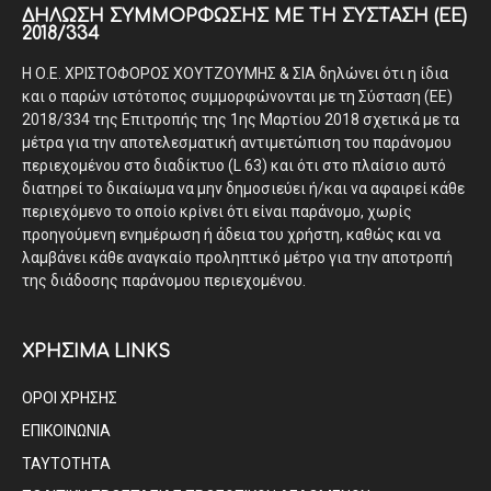
ΔΉΛΩΣΗ ΣΥΜΜΌΡΦΩΣΗΣ ΜΕ ΤΗ ΣΎΣΤΑΣΗ (ΕΕ)
2018/334
Η Ο.Ε. ΧΡΙΣΤΟΦΟΡΟΣ ΧΟΥΤΖΟΥΜΗΣ & ΣΙΑ δηλώνει ότι η ίδια
και ο παρών ιστότοπος συμμορφώνονται με τη Σύσταση (ΕΕ)
2018/334 της Επιτροπής της 1ης Μαρτίου 2018 σχετικά με τα
μέτρα για την αποτελεσματική αντιμετώπιση του παράνομου
περιεχομένου στο διαδίκτυο (L 63) και ότι στο πλαίσιο αυτό
διατηρεί το δικαίωμα να μην δημοσιεύει ή/και να αφαιρεί κάθε
περιεχόμενο το οποίο κρίνει ότι είναι παράνομο, χωρίς
προηγούμενη ενημέρωση ή άδεια του χρήστη, καθώς και να
λαμβάνει κάθε αναγκαίο προληπτικό μέτρο για την αποτροπή
της διάδοσης παράνομου περιεχομένου.
ΧΡΗΣΙΜΑ LINKS
ΟΡΟΙ ΧΡΗΣΗΣ
ΕΠΙΚΟΙΝΩΝΙΑ
ΤΑΥΤΟΤΗΤΑ