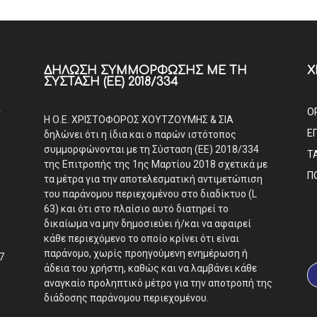
ΔΉΛΩΣΗ ΣΥΜΜΌΡΦΩΣΗΣ ΜΕ ΤΗ
Χ
ΣΎΣΤΑΣΗ (ΕΕ) 2018/334
Α
Ο
Η Ο.Ε. ΧΡΙΣΤΟΦΟΡΟΣ ΧΟΥΤΖΟΥΜΗΣ & ΣΙΑ
Ε
δηλώνει ότι η ίδια και ο παρών ιστότοπος
συμμορφώνονται με τη Σύσταση (ΕΕ) 2018/334
Τ
της Επιτροπής της 1ης Μαρτίου 2018 σχετικά με
Π
τα μέτρα για την αποτελεσματική αντιμετώπιση
του παράνομου περιεχομένου στο διαδίκτυο (L
63) και ότι στο πλαίσιο αυτό διατηρεί το
δικαίωμα να μην δημοσιεύει ή/και να αφαιρεί
κάθε περιεχόμενο το οποίο κρίνει ότι είναι
παράνομο, χωρίς προηγούμενη ενημέρωση ή
7
άδεια του χρήστη, καθώς και να λαμβάνει κάθε
αναγκαίο προληπτικό μέτρο για την αποτροπή της
διάδοσης παράνομου περιεχομένου.