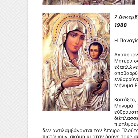
7 Δεκεμβ
1988
Η Παναγία
Αγαπημένα
Μητέρα σα
εξαπλώνε
αποθαρρύν
ενθαρρύν
Μήνυμα Ει
Κοιτάξτε,
Μήνυμά 
εύθραυστ
διέπλασσε
πιστέψουν
δεν αντιλαμβάνονται τον Άπειρο Πλούτο
πιστέψουν, ακόμη κι όταν δούνε τους 