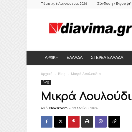
Πέμπτη, 6 Αυγούστου, 2026
Σύνδεση / Εγγραφή
DIAVIMA.GR
ΕΒΔΟΜΑΔΙΑΙΑ
ΠΟΛΙΤΙΚΗ
ΣΑΤΙΡΙΚΗ
ΕΦΗΜΕΡΙΔΑ
ΣΤΕΡΕΑΣ
ΕΛΛΑΔΑΣ,
ΑΡΧΙΚΗ
ΕΛΛΑΔΑ
ΣΤΕΡΕΑ ΕΛΛΑΔΑ
ΒΟΙΩΤΙΑ,
ΛΙΒΑΔΕΙΑ,
Αρχική
ΘΗΒΑ
Blog
Μικρά Λουλούδια
Blog
Μικρά Λουλούδ
Από
Newsroom
-
29 Μαΐου, 2024