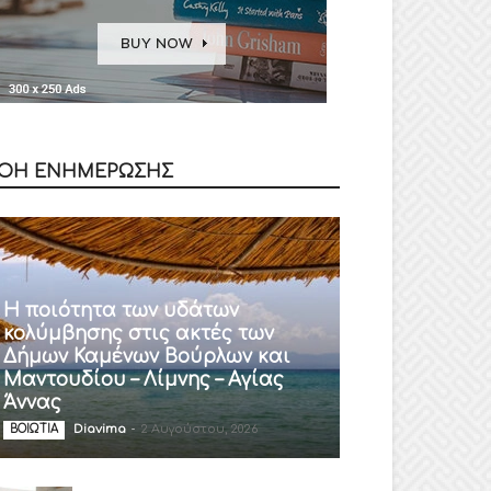
ΟΗ ΕΝΗΜΕΡΩΣΗΣ
Η ποιότητα των υδάτων
κολύμβησης στις ακτές των
Δήμων Καμένων Βούρλων και
Μαντουδίου – Λίμνης – Αγίας
Άννας
Diavima
-
2 Αυγούστου, 2026
ΒΟΙΩΤΙΑ