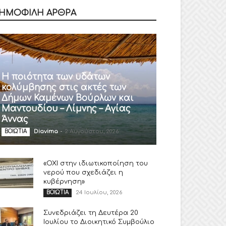
ΗΜΟΦΙΛΗ ΑΡΘΡΑ
Η ποιότητα των υδάτων
κολύμβησης στις ακτές των
Δήμων Καμένων Βούρλων και
Μαντουδίου – Λίμνης – Αγίας
Άννας
Diavima
-
2 Αυγούστου, 2026
ΒΟΙΩΤΙΑ
«ΟΧΙ στην ιδιωτικοποίηση του
νερού που σχεδιάζει η
κυβέρνηση»
24 Ιουλίου, 2026
ΒΟΙΩΤΙΑ
Συνεδριάζει τη Δευτέρα 20
Ιουλίου το Διοικητικό Συμβούλιο